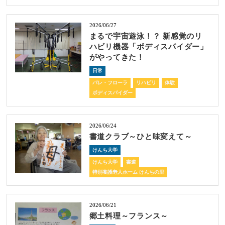
2026/06/27
まるで宇宙遊泳！？ 新感覚のリ
ハビリ機器「ボディスパイダー」
がやってきた！
日常
パレ・フローラ
リハビリ
体験
ボディスパイダー
2026/06/24
書道クラブ～ひと味変えて～
けんち大学
けんち大学
書道
特別養護老人ホーム けんちの里
2026/06/21
郷土料理～フランス～