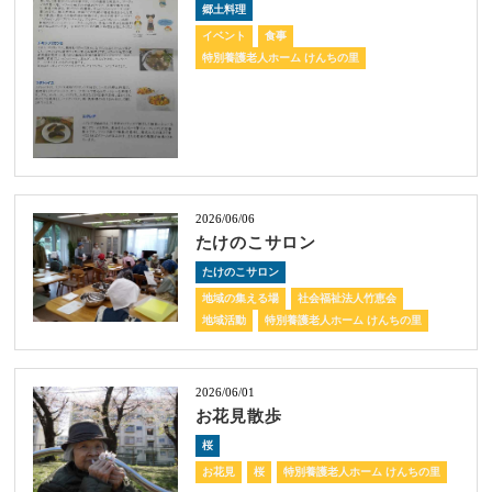
郷土料理
イベント
食事
特別養護老人ホーム けんちの里
2026/06/06
たけのこサロン
たけのこサロン
地域の集える場
社会福祉法人竹恵会
地域活動
特別養護老人ホーム けんちの里
2026/06/01
お花見散歩
桜
お花見
桜
特別養護老人ホーム けんちの里