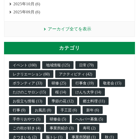
2025年10月 (6)
2025年09月 (6)
アーカイブ全てを表示
カテゴリ
イベント (160)
地域情報 (125)
日常 (79)
レクリエーション (60)
アクティビティ (42)
ボランティア (33)
研修 (25)
行事食 (19)
敬老会 (15)
たけのこサロン (15)
桜 (14)
けんち大学 (14)
お役立ち情報 (13)
季節の花 (12)
郷土料理 (11)
行事 (9)
お風呂 (8)
手工芸 (6)
新年 (6)
手作りおやつ (5)
研修会 (5)
ヘルパー募集 (5)
この街が好き (4)
事業所紹介 (3)
寿司 (2)
さつまいも (2)
脳トレ (1)
事業所閉鎖 (1)
秋 (1)