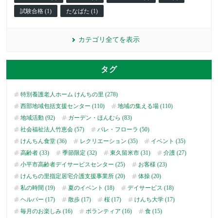
試験合格 (1)
たなばた (1)
カテゴリ全てを表示
タグ
特別養護老人ホーム けんちの里 (278)
西部地域包括支援センター (110)
地域の集える場 (110)
地域活動 (92)
ガーデン・ほんむら (83)
社会福祉法人竹恵会 (57)
パレ・フローラ (50)
けんちん食堂 (36)
レクリエーション (35)
イベント (35)
高齢者 (33)
季節限定 (32)
東久留米市 (31)
介護 (27)
小平市高齢者デイサービスセンター (25)
お客様 (23)
けんちの里指定居宅介護支援事業所 (20)
体操 (20)
私の時間 (19)
夏のイベント (18)
デイサービス (18)
ヘルパー (17)
散歩 (17)
桜 (17)
けんち大学 (17)
毎月のお楽しみ (16)
ボランティア (16)
食 (15)