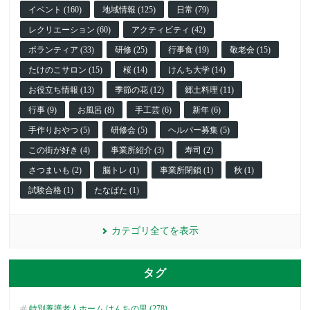
イベント (160)
地域情報 (125)
日常 (79)
レクリエーション (60)
アクティビティ (42)
ボランティア (33)
研修 (25)
行事食 (19)
敬老会 (15)
たけのこサロン (15)
桜 (14)
けんち大学 (14)
お役立ち情報 (13)
季節の花 (12)
郷土料理 (11)
行事 (9)
お風呂 (8)
手工芸 (6)
新年 (6)
手作りおやつ (5)
研修会 (5)
ヘルパー募集 (5)
この街が好き (4)
事業所紹介 (3)
寿司 (2)
さつまいも (2)
脳トレ (1)
事業所閉鎖 (1)
秋 (1)
試験合格 (1)
たなばた (1)
カテゴリ全てを表示
タグ
特別養護老人ホーム けんちの里 (278)