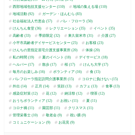
西部地域包括支援センター (110)
地域の集える場 (110)
地域活動 (92)
ガーデン・ほんむら (83)
社会福祉法人竹恵会 (57)
パレ・フローラ (50)
けんちん食堂 (36)
レクリエーション (35)
イベント (35)
高齢者 (33)
季節限定 (32)
東久留米市 (31)
介護 (27)
小平市高齢者デイサービスセンター (25)
お客様 (23)
けんちの里指定居宅介護支援事業所 (20)
体操 (20)
私の時間 (19)
夏のイベント (18)
デイサービス (18)
ヘルパー (17)
散歩 (17)
桜 (17)
けんち大学 (17)
毎月のお楽しみ (16)
ボランティア (16)
食 (15)
パレフローラ指定訪問介護事業所 (15)
コロナに負けない (15)
外出 (14)
正月 (14)
笑顔 (13)
カフェ (13)
食事 (13)
感染症対策 (12)
花 (12)
納涼祭 (12)
喫茶 (12)
おうちボランティア (12)
お祝い (11)
夏 (11)
コロナ禍 (11)
園芸部 (11)
クリスマス (11)
管理栄養士 (10)
敬老会 (9)
祝い膳 (9)
コミュニケーション (9)
お花見 (9)