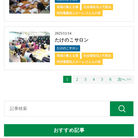
地域の集える場
社会福祉法人竹恵会
特別養護老人ホーム けんちの里
2025/11/14
たけのこサロン
たけのこサロン
地域の集える場
社会福祉法人竹恵会
特別養護老人ホーム けんちの里
1
2
3
4
5
6
次へ >>
おすすめ記事