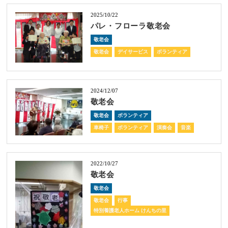
2025/10/22
パレ・フローラ敬老会
敬老会
敬老会
デイサービス
ボランティア
2024/12/07
敬老会
敬老会
ボランティア
車椅子
ボランティア
演奏会
音楽
2022/10/27
敬老会
敬老会
敬老会
行事
特別養護老人ホーム けんちの里