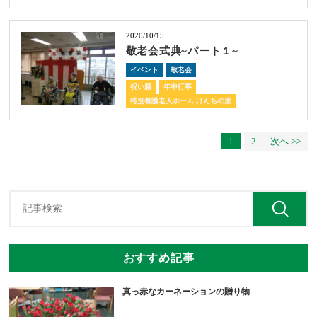
2020/10/15
敬老会式典~パート１~
イベント
敬老会
祝い膳
年中行事
特別養護老人ホーム けんちの里
1
2
次へ >>
おすすめ記事
真っ赤なカーネーションの贈り物