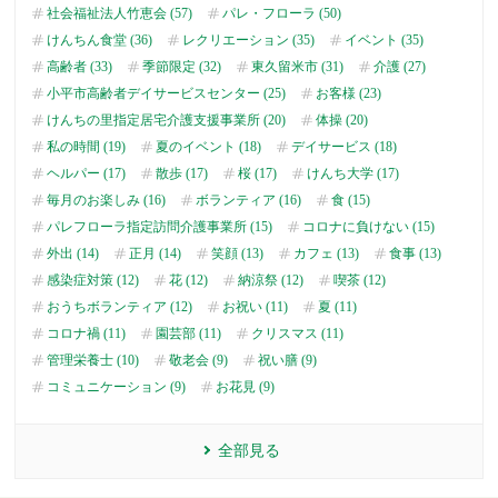
社会福祉法人竹恵会 (57)
パレ・フローラ (50)
けんちん食堂 (36)
レクリエーション (35)
イベント (35)
高齢者 (33)
季節限定 (32)
東久留米市 (31)
介護 (27)
小平市高齢者デイサービスセンター (25)
お客様 (23)
けんちの里指定居宅介護支援事業所 (20)
体操 (20)
私の時間 (19)
夏のイベント (18)
デイサービス (18)
ヘルパー (17)
散歩 (17)
桜 (17)
けんち大学 (17)
毎月のお楽しみ (16)
ボランティア (16)
食 (15)
パレフローラ指定訪問介護事業所 (15)
コロナに負けない (15)
外出 (14)
正月 (14)
笑顔 (13)
カフェ (13)
食事 (13)
感染症対策 (12)
花 (12)
納涼祭 (12)
喫茶 (12)
おうちボランティア (12)
お祝い (11)
夏 (11)
コロナ禍 (11)
園芸部 (11)
クリスマス (11)
管理栄養士 (10)
敬老会 (9)
祝い膳 (9)
コミュニケーション (9)
お花見 (9)
全部見る