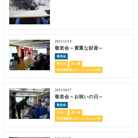
2021/11/13
敬老会～貴重な財産～
敬老会
敬老会
祝い膳
特別養護老人ホーム けんちの里
2021/10/17
敬老会～お祝いの日～
敬老会
お祝い
祝い膳
特別養護老人ホーム けんちの里