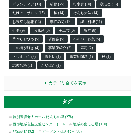
ボランティア (33)
研修 (25)
行事食 (19)
敬老会 (15)
たけのこサロン (15)
桜 (14)
けんち大学 (14)
お役立ち情報 (13)
季節の花 (12)
郷土料理 (11)
行事 (9)
お風呂 (8)
手工芸 (6)
新年 (6)
手作りおやつ (5)
研修会 (5)
ヘルパー募集 (5)
この街が好き (4)
事業所紹介 (3)
寿司 (2)
さつまいも (2)
脳トレ (1)
事業所閉鎖 (1)
秋 (1)
試験合格 (1)
たなばた (1)
カテゴリ全てを表示
タグ
特別養護老人ホーム けんちの里 (278)
西部地域包括支援センター (110)
地域の集える場 (110)
地域活動 (92)
ガーデン・ほんむら (83)