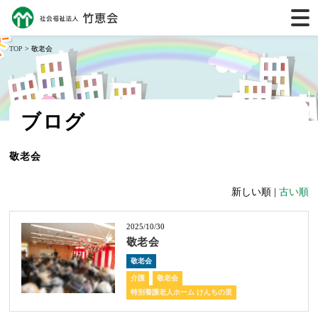
TOP
> 敬老会
ブログ
敬老会
新しい順 |
古い順
2025/10/30
敬老会
敬老会
介護
敬老会
特別養護老人ホーム けんちの里