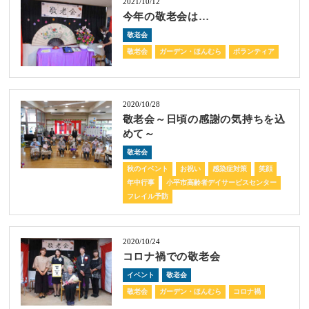
2021/10/12
今年の敬老会は…
敬老会
敬老会
ガーデン・ほんむら
ボランティア
2020/10/28
敬老会～日頃の感謝の気持ちを込
めて～
敬老会
秋のイベント
お祝い
感染症対策
笑顔
年中行事
小平市高齢者デイサービスセンター
フレイル予防
2020/10/24
コロナ禍での敬老会
イベント
敬老会
敬老会
ガーデン・ほんむら
コロナ禍