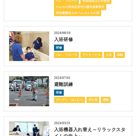
パレ・フローラ
社会福祉法人竹恵会
けんちの里指定居宅介護支援事業所
特別養護老人ホーム けんちの里
2024/08/19
入浴研修
研修
パレ・フローラ
デイサービス
入浴
体験
2024/07/01
避難訓練
研修
ガーデン・ほんむら
消火器
避難
2024/03/31
入浴機器入れ替え～リラックスタ