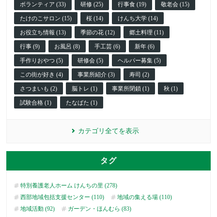
ボランティア (33)
研修 (25)
行事食 (19)
敬老会 (15)
たけのこサロン (15)
桜 (14)
けんち大学 (14)
お役立ち情報 (13)
季節の花 (12)
郷土料理 (11)
行事 (9)
お風呂 (8)
手工芸 (6)
新年 (6)
手作りおやつ (5)
研修会 (5)
ヘルパー募集 (5)
この街が好き (4)
事業所紹介 (3)
寿司 (2)
さつまいも (2)
脳トレ (1)
事業所閉鎖 (1)
秋 (1)
試験合格 (1)
たなばた (1)
カテゴリ全てを表示
タグ
特別養護老人ホーム けんちの里 (278)
西部地域包括支援センター (110)
地域の集える場 (110)
地域活動 (92)
ガーデン・ほんむら (83)