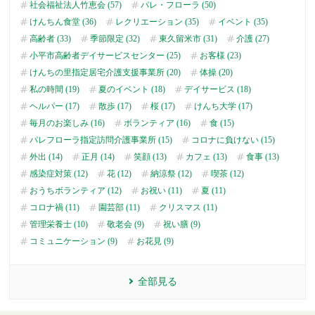
社会福祉法人竹恵会 (57)
パレ・フローラ (50)
けんちん食堂 (36)
レクリエーション (35)
イベント (35)
高齢者 (33)
季節限定 (32)
東久留米市 (31)
介護 (27)
小平市高齢者デイサービスセンター (25)
お客様 (23)
けんちの里指定居宅介護支援事業所 (20)
体操 (20)
私の時間 (19)
夏のイベント (18)
デイサービス (18)
ヘルパー (17)
散歩 (17)
桜 (17)
けんち大学 (17)
毎月のお楽しみ (16)
ボランティア (16)
食 (15)
パレフローラ指定訪問介護事業所 (15)
コロナに負けない (15)
外出 (14)
正月 (14)
笑顔 (13)
カフェ (13)
食事 (13)
感染症対策 (12)
花 (12)
納涼祭 (12)
喫茶 (12)
おうちボランティア (12)
お祝い (11)
夏 (11)
コロナ禍 (11)
園芸部 (11)
クリスマス (11)
管理栄養士 (10)
敬老会 (9)
祝い膳 (9)
コミュニケーション (9)
お花見 (9)
全部見る