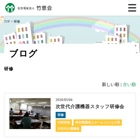
TOP
> 研修
ブログ
研修
新しい順 |
古い順
2026/05/04
次世代介護機器スタッフ研修会
研修
内部研修
特別養護老人ホーム けんちの里
次世代介護機器