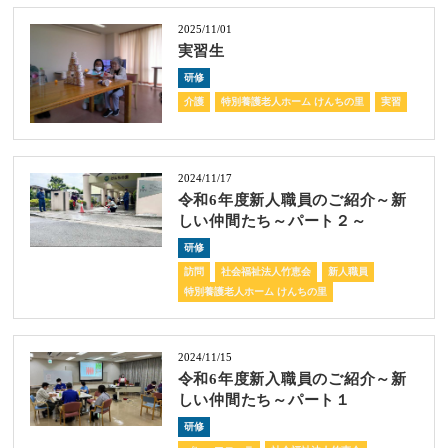
2025/11/01
実習生
研修
介護
特別養護老人ホーム けんちの里
実習
2024/11/17
令和6年度新人職員のご紹介～新
しい仲間たち～パート２～
研修
訪問
社会福祉法人竹恵会
新人職員
特別養護老人ホーム けんちの里
2024/11/15
令和6年度新入職員のご紹介～新
しい仲間たち～パート１
研修