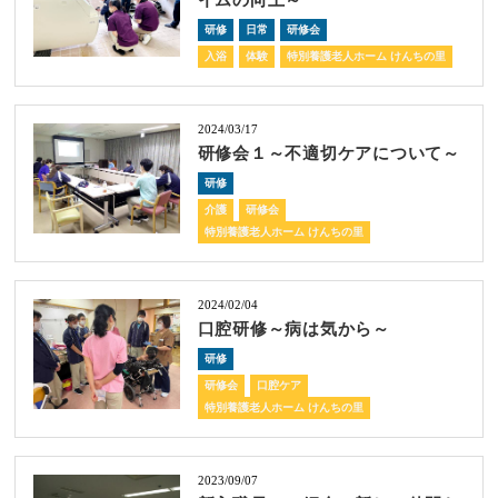
イムの向上～
研修
日常
研修会
入浴
体験
特別養護老人ホーム けんちの里
2024/03/17
研修会１～不適切ケアについて～
研修
介護
研修会
特別養護老人ホーム けんちの里
2024/02/04
口腔研修～病は気から～
研修
研修会
口腔ケア
特別養護老人ホーム けんちの里
2023/09/07