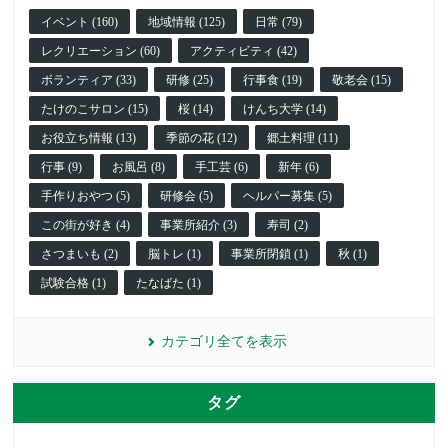
イベント (160)
地域情報 (125)
日常 (79)
レクリエーション (60)
アクティビティ (42)
ボランティア (33)
研修 (25)
行事食 (19)
敬老会 (15)
たけのこサロン (15)
桜 (14)
けんち大学 (14)
お役立ち情報 (13)
季節の花 (12)
郷土料理 (11)
行事 (9)
お風呂 (8)
手工芸 (6)
新年 (6)
手作りおやつ (5)
研修会 (5)
ヘルパー募集 (5)
この街が好き (4)
事業所紹介 (3)
寿司 (2)
さつまいも (2)
脳トレ (1)
事業所閉鎖 (1)
秋 (1)
試験合格 (1)
たなばた (1)
カテゴリ全てを表示
タグ