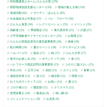
特別養護老人ホーム けんちの里 (278)
西部地域包括支援センター (110)
地域の集える場 (110)
地域活動 (92)
ガーデン・ほんむら (83)
社会福祉法人竹恵会 (57)
パレ・フローラ (50)
けんちん食堂 (36)
レクリエーション (35)
イベント (35)
高齢者 (33)
季節限定 (32)
東久留米市 (31)
介護 (27)
小平市高齢者デイサービスセンター (25)
お客様 (23)
けんちの里指定居宅介護支援事業所 (20)
体操 (20)
私の時間 (19)
夏のイベント (18)
デイサービス (18)
ヘルパー (17)
散歩 (17)
桜 (17)
けんち大学 (17)
毎月のお楽しみ (16)
ボランティア (16)
食 (15)
パレフローラ指定訪問介護事業所 (15)
コロナに負けない (15)
外出 (14)
正月 (14)
笑顔 (13)
カフェ (13)
食事 (13)
感染症対策 (12)
花 (12)
納涼祭 (12)
喫茶 (12)
おうちボランティア (12)
お祝い (11)
夏 (11)
コロナ禍 (11)
園芸部 (11)
クリスマス (11)
管理栄養士 (10)
敬老会 (9)
祝い膳 (9)
コミュニケーション (9)
お花見 (9)