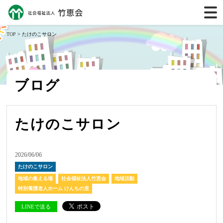
TOP
> たけのこサロン
ブログ
たけのこサロン
2026/06/06
たけのこサロン
地域の集える場
社会福祉法人竹恵会
地域活動
特別養護老人ホーム けんちの里
LINEで送る