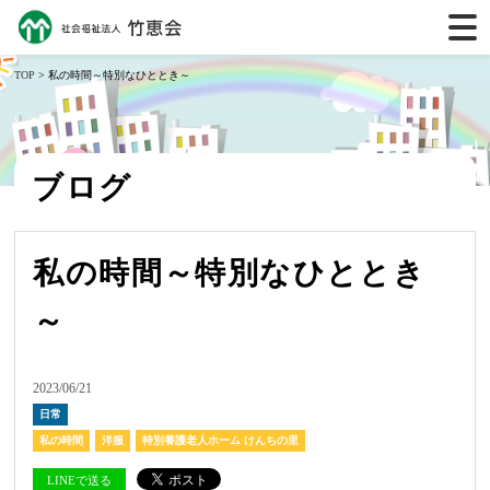
TOP
> 私の時間～特別なひととき～
ブログ
私の時間～特別なひととき
～
2023/06/21
日常
私の時間
洋服
特別養護老人ホーム けんちの里
LINEで送る