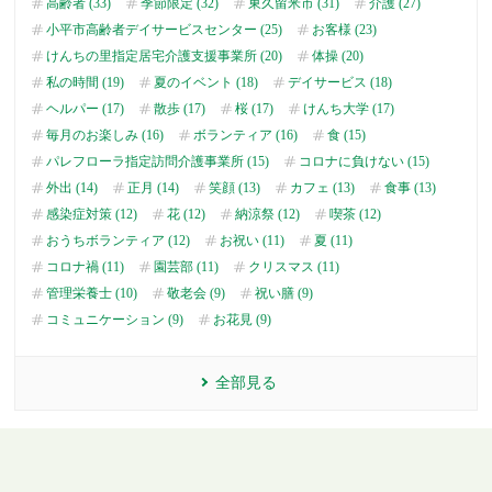
高齢者 (33)
季節限定 (32)
東久留米市 (31)
介護 (27)
小平市高齢者デイサービスセンター (25)
お客様 (23)
けんちの里指定居宅介護支援事業所 (20)
体操 (20)
私の時間 (19)
夏のイベント (18)
デイサービス (18)
ヘルパー (17)
散歩 (17)
桜 (17)
けんち大学 (17)
毎月のお楽しみ (16)
ボランティア (16)
食 (15)
パレフローラ指定訪問介護事業所 (15)
コロナに負けない (15)
外出 (14)
正月 (14)
笑顔 (13)
カフェ (13)
食事 (13)
感染症対策 (12)
花 (12)
納涼祭 (12)
喫茶 (12)
おうちボランティア (12)
お祝い (11)
夏 (11)
コロナ禍 (11)
園芸部 (11)
クリスマス (11)
管理栄養士 (10)
敬老会 (9)
祝い膳 (9)
コミュニケーション (9)
お花見 (9)
全部見る