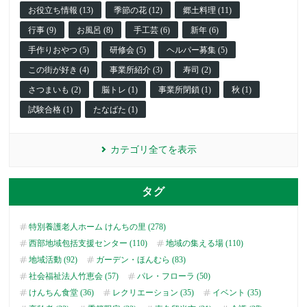
お役立ち情報 (13)
季節の花 (12)
郷土料理 (11)
行事 (9)
お風呂 (8)
手工芸 (6)
新年 (6)
手作りおやつ (5)
研修会 (5)
ヘルパー募集 (5)
この街が好き (4)
事業所紹介 (3)
寿司 (2)
さつまいも (2)
脳トレ (1)
事業所閉鎖 (1)
秋 (1)
試験合格 (1)
たなばた (1)
カテゴリ全てを表示
タグ
特別養護老人ホーム けんちの里 (278)
西部地域包括支援センター (110)
地域の集える場 (110)
地域活動 (92)
ガーデン・ほんむら (83)
社会福祉法人竹恵会 (57)
パレ・フローラ (50)
けんちん食堂 (36)
レクリエーション (35)
イベント (35)