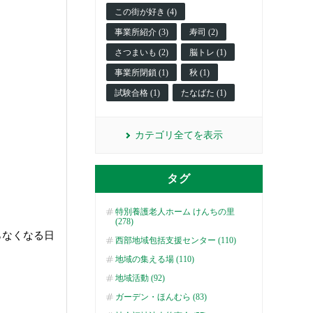
この街が好き (4)
事業所紹介 (3)
寿司 (2)
さつまいも (2)
脳トレ (1)
事業所閉鎖 (1)
秋 (1)
試験合格 (1)
たなばた (1)
カテゴリ全てを表示
タグ
特別養護老人ホーム けんちの里
(278)
らなくなる日
西部地域包括支援センター (110)
地域の集える場 (110)
地域活動 (92)
ガーデン・ほんむら (83)