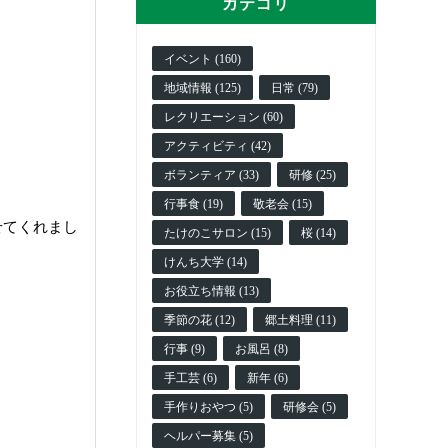
カテゴリ
イベント (160)
地域情報 (125)
日常 (79)
レクリエーション (60)
アクティビティ (42)
ボランティア (33)
研修 (25)
行事食 (19)
敬老会 (15)
せてくれまし
たけのこサロン (15)
桜 (14)
けんち大学 (14)
お役立ち情報 (13)
季節の花 (12)
郷土料理 (11)
行事 (9)
お風呂 (8)
手工芸 (6)
新年 (6)
手作りおやつ (5)
研修会 (5)
ヘルパー募集 (5)