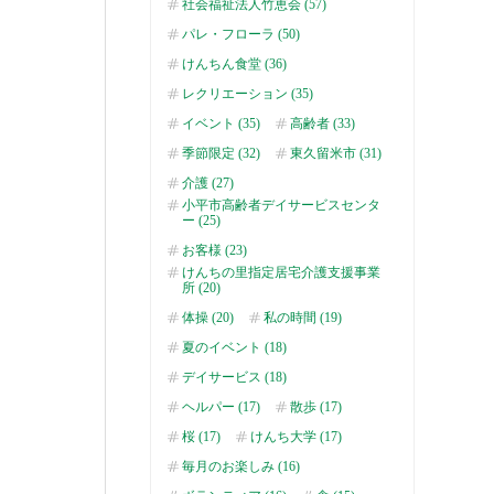
社会福祉法人竹恵会 (57)
パレ・フローラ (50)
けんちん食堂 (36)
レクリエーション (35)
イベント (35)
高齢者 (33)
季節限定 (32)
東久留米市 (31)
介護 (27)
小平市高齢者デイサービスセンタ
ー (25)
お客様 (23)
けんちの里指定居宅介護支援事業
所 (20)
体操 (20)
私の時間 (19)
夏のイベント (18)
デイサービス (18)
ヘルパー (17)
散歩 (17)
桜 (17)
けんち大学 (17)
毎月のお楽しみ (16)