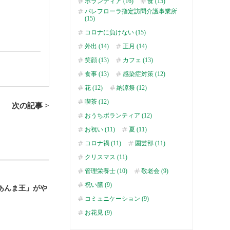
ボランティア (16)
食 (15)
パレフローラ指定訪問介護事業所
(15)
コロナに負けない (15)
外出 (14)
正月 (14)
笑顔 (13)
カフェ (13)
食事 (13)
感染症対策 (12)
花 (12)
納涼祭 (12)
喫茶 (12)
次の記事 >
おうちボランティア (12)
お祝い (11)
夏 (11)
コロナ禍 (11)
園芸部 (11)
クリスマス (11)
管理栄養士 (10)
敬老会 (9)
祝い膳 (9)
あんま王」がや
コミュニケーション (9)
お花見 (9)