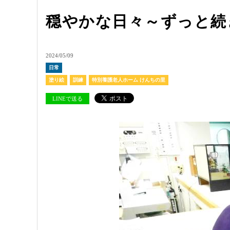
穏やかな日々～ずっと続
2024/05/09
日常
塗り絵
訓練
特別養護老人ホーム けんちの里
LINEで送る