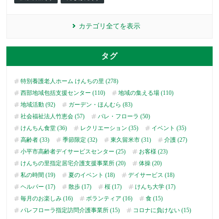
カテゴリ全てを表示
タグ
特別養護老人ホーム けんちの里 (278)
西部地域包括支援センター (110)
地域の集える場 (110)
地域活動 (92)
ガーデン・ほんむら (83)
社会福祉法人竹恵会 (57)
パレ・フローラ (50)
けんちん食堂 (36)
レクリエーション (35)
イベント (35)
高齢者 (33)
季節限定 (32)
東久留米市 (31)
介護 (27)
小平市高齢者デイサービスセンター (25)
お客様 (23)
けんちの里指定居宅介護支援事業所 (20)
体操 (20)
私の時間 (19)
夏のイベント (18)
デイサービス (18)
ヘルパー (17)
散歩 (17)
桜 (17)
けんち大学 (17)
毎月のお楽しみ (16)
ボランティア (16)
食 (15)
パレフローラ指定訪問介護事業所 (15)
コロナに負けない (15)