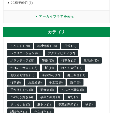
2025年09月 (6)
アーカイブ全てを表示
カテゴリ
イベント (160)
地域情報 (125)
日常 (79)
レクリエーション (60)
アクティビティ (42)
ボランティア (33)
研修 (25)
行事食 (19)
敬老会 (15)
たけのこサロン (15)
桜 (14)
けんち大学 (14)
お役立ち情報 (13)
季節の花 (12)
郷土料理 (11)
行事 (9)
お風呂 (8)
手工芸 (6)
新年 (6)
手作りおやつ (5)
研修会 (5)
ヘルパー募集 (5)
この街が好き (4)
事業所紹介 (3)
寿司 (2)
さつまいも (2)
脳トレ (1)
事業所閉鎖 (1)
秋 (1)
試験合格 (1)
たなばた (1)