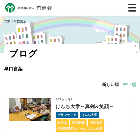
TOP
> 早口言葉
ブログ
早口言葉
新しい順 |
古い順
2021/11/16
けんち大学～真剣&笑顔～
ボランティア
けんち大学
お手玉
調音訓練
早口言葉
特別養護老人ホーム けんちの里