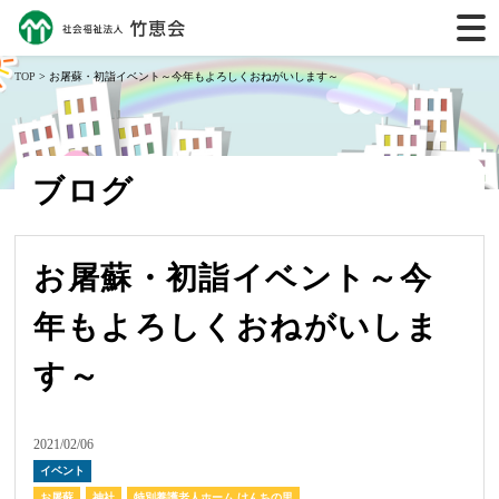
TOP
> お屠蘇・初詣イベント～今年もよろしくおねがいします～
ブログ
お屠蘇・初詣イベント～今
年もよろしくおねがいしま
す～
2021/02/06
イベント
お屠蘇
神社
特別養護老人ホーム けんちの里