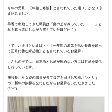
今年の元旦、【年越し寒波】と言われていた通り、かなり冷
え込みました。
早番で出勤してきた職員は『庭の芝が凍っていた・・・』と
耳を真っ赤にしながら震えていたほど(^_^;)
さて、お正月といえば・・【
一年間の邪気を払い長寿を願っ
て正月に呑む縁起物】とも言われているお屠蘇♪
けんちの里では、日本酒とお酒が飲めない方には甘酒を提供
し行っています。
施設長、巫女姿の職員が各フロアを回りお客様おひとりず
つ、新年の挨拶を交わしながらお屠蘇をいただきました
(*^^*)