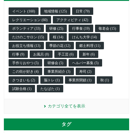
イベント (160)
地域情報 (125)
日常 (79)
レクリエーション (60)
アクティビティ (42)
ボランティア (33)
研修 (25)
行事食 (19)
敬老会 (15)
たけのこサロン (15)
桜 (14)
けんち大学 (14)
お役立ち情報 (13)
季節の花 (12)
郷土料理 (11)
行事 (9)
お風呂 (8)
手工芸 (6)
新年 (6)
手作りおやつ (5)
研修会 (5)
ヘルパー募集 (5)
この街が好き (4)
事業所紹介 (3)
寿司 (2)
さつまいも (2)
脳トレ (1)
事業所閉鎖 (1)
秋 (1)
試験合格 (1)
たなばた (1)
カテゴリ全てを表示
タグ