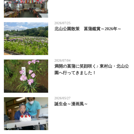
2026/07/25
北山公園散策 菖蒲鑑賞～2026年～
2026/07/04
満開の菖蒲に笑顔咲く♪ 東村山・北山公
園へ行ってきました！
2026/05/27
誕生会～漫画風～