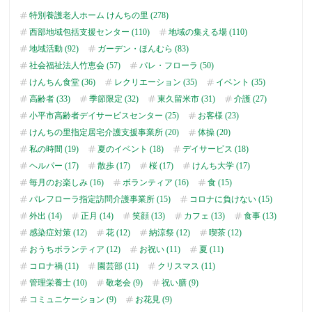
特別養護老人ホーム けんちの里 (278)
西部地域包括支援センター (110)
地域の集える場 (110)
地域活動 (92)
ガーデン・ほんむら (83)
社会福祉法人竹恵会 (57)
パレ・フローラ (50)
けんちん食堂 (36)
レクリエーション (35)
イベント (35)
高齢者 (33)
季節限定 (32)
東久留米市 (31)
介護 (27)
小平市高齢者デイサービスセンター (25)
お客様 (23)
けんちの里指定居宅介護支援事業所 (20)
体操 (20)
私の時間 (19)
夏のイベント (18)
デイサービス (18)
ヘルパー (17)
散歩 (17)
桜 (17)
けんち大学 (17)
毎月のお楽しみ (16)
ボランティア (16)
食 (15)
パレフローラ指定訪問介護事業所 (15)
コロナに負けない (15)
外出 (14)
正月 (14)
笑顔 (13)
カフェ (13)
食事 (13)
感染症対策 (12)
花 (12)
納涼祭 (12)
喫茶 (12)
おうちボランティア (12)
お祝い (11)
夏 (11)
コロナ禍 (11)
園芸部 (11)
クリスマス (11)
管理栄養士 (10)
敬老会 (9)
祝い膳 (9)
コミュニケーション (9)
お花見 (9)