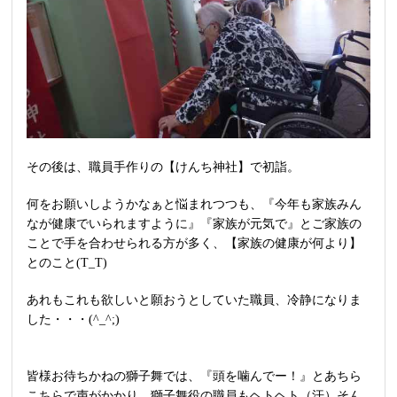
その後は、職員手作りの【けんち神社】で初詣。
何をお願いしようかなぁと悩まれつつも、『今年も家族みん
なが健康でいられますように』『家族が元気で』とご家族の
ことで手を合わせられる方が多く、【家族の健康が何より】
とのこと(T_T)
あれもこれも欲しいと願おうとしていた職員、冷静になりま
した・・・(^_^;)
皆様お待ちかねの獅子舞では、『頭を噛んでー！』とあちら
こちらで声がかかり、獅子舞役の職員もヘトヘト（汗）そん