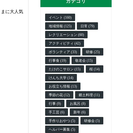
カテゴリ
さまに大人気
イベント (160)
地域情報 (125)
日常 (79)
レクリエーション (60)
アクティビティ (42)
ボランティア (33)
研修 (25)
行事食 (19)
敬老会 (15)
たけのこサロン (15)
桜 (14)
けんち大学 (14)
お役立ち情報 (13)
季節の花 (12)
郷土料理 (11)
行事 (9)
お風呂 (8)
手工芸 (6)
新年 (6)
手作りおやつ (5)
研修会 (5)
ヘルパー募集 (5)