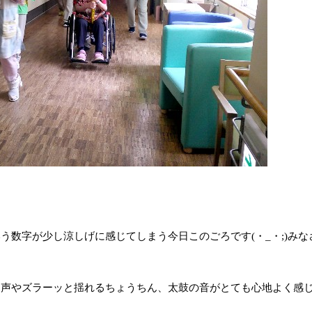
いう数字が少し涼しげに感じてしまう今日このごろです(・_・;)み
な声やズラーッと揺れるちょうちん、太鼓の音がとても心地よく感