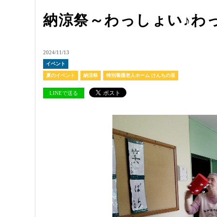
納涼祭～わっしょい♪わ
2024/11/13
イベント
夏のイベント
納涼祭
特別養護老人ホーム けんちの里
LINEで送る