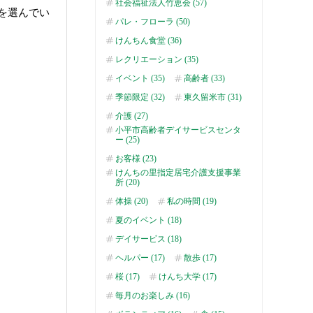
社会福祉法人竹恵会 (57)
を選んでい
パレ・フローラ (50)
けんちん食堂 (36)
レクリエーション (35)
イベント (35)
高齢者 (33)
季節限定 (32)
東久留米市 (31)
介護 (27)
小平市高齢者デイサービスセンタ
ー (25)
お客様 (23)
けんちの里指定居宅介護支援事業
所 (20)
体操 (20)
私の時間 (19)
夏のイベント (18)
デイサービス (18)
ヘルパー (17)
散歩 (17)
桜 (17)
けんち大学 (17)
毎月のお楽しみ (16)