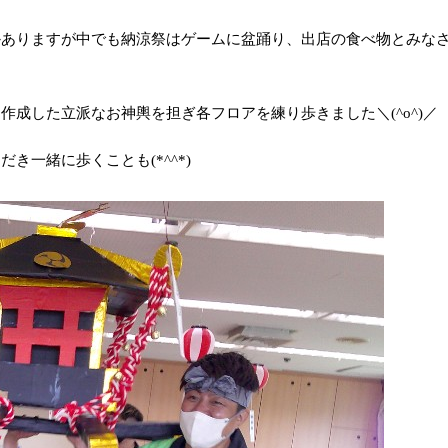
かありますが中でも納涼祭はゲームに盆踊り、出店の食べ物とみな
作成した立派なお神輿を担ぎ各フロアを練り歩きました＼(^o^)／
一緒に歩くことも(*^^*)