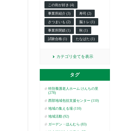
この街が好き (4)
事業所紹介 (3)
寿司 (2)
さつまいも (2)
脳トレ (1)
事業所閉鎖 (1)
秋 (1)
試験合格 (1)
たなばた (1)
カテゴリ全てを表示
タグ
特別養護老人ホーム けんちの里
(278)
西部地域包括支援センター (110)
地域の集える場 (110)
地域活動 (92)
ガーデン・ほんむら (83)