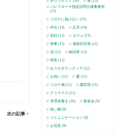
ボランティア (16)
食 (15)
パレフローラ指定訪問介護事業所
(15)
コロナに負けない (15)
外出 (14)
正月 (14)
笑顔 (13)
カフェ (13)
食事 (13)
感染症対策 (12)
花 (12)
納涼祭 (12)
喫茶 (12)
おうちボランティア (12)
お祝い (11)
夏 (11)
コロナ禍 (11)
園芸部 (11)
クリスマス (11)
管理栄養士 (10)
敬老会 (9)
祝い膳 (9)
次の記事 >
コミュニケーション (9)
お花見 (9)