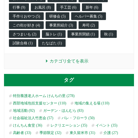
行事 (9)
お風呂 (8)
手工芸 (6)
新年 (6)
手作りおやつ (5)
研修会 (5)
ヘルパー募集 (5)
この街が好き (4)
事業所紹介 (3)
寿司 (2)
さつまいも (2)
脳トレ (1)
事業所閉鎖 (1)
秋 (1)
試験合格 (1)
たなばた (1)
カテゴリ全てを表示
タグ
特別養護老人ホーム けんちの里 (278)
西部地域包括支援センター (110)
地域の集える場 (110)
地域活動 (92)
ガーデン・ほんむら (83)
社会福祉法人竹恵会 (57)
パレ・フローラ (50)
けんちん食堂 (36)
レクリエーション (35)
イベント (35)
高齢者 (33)
季節限定 (32)
東久留米市 (31)
介護 (27)