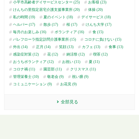
小平市高齢者デイサービスセンター (25)
お客様 (23)
けんちの里指定居宅介護支援事業所 (20)
体操 (20)
私の時間 (19)
夏のイベント (18)
デイサービス (18)
ヘルパー (17)
散歩 (17)
桜 (17)
けんち大学 (17)
毎月のお楽しみ (16)
ボランティア (16)
食 (15)
パレフローラ指定訪問介護事業所 (15)
コロナに負けない (15)
外出 (14)
正月 (14)
笑顔 (13)
カフェ (13)
食事 (13)
感染症対策 (12)
花 (12)
納涼祭 (12)
喫茶 (12)
おうちボランティア (12)
お祝い (11)
夏 (11)
コロナ禍 (11)
園芸部 (11)
クリスマス (11)
管理栄養士 (10)
敬老会 (9)
祝い膳 (9)
コミュニケーション (9)
お花見 (9)
全部見る