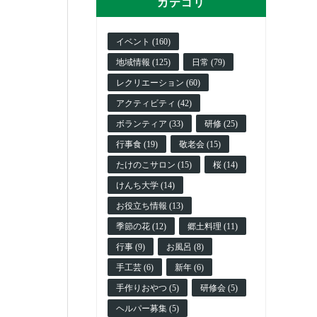
カテゴリ
イベント (160)
地域情報 (125)
日常 (79)
レクリエーション (60)
アクティビティ (42)
ボランティア (33)
研修 (25)
行事食 (19)
敬老会 (15)
たけのこサロン (15)
桜 (14)
けんち大学 (14)
お役立ち情報 (13)
季節の花 (12)
郷土料理 (11)
行事 (9)
お風呂 (8)
手工芸 (6)
新年 (6)
手作りおやつ (5)
研修会 (5)
ヘルパー募集 (5)