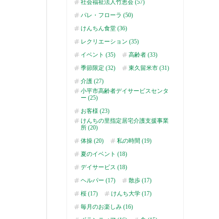
社会福祉法人竹恵会 (57)
パレ・フローラ (50)
けんちん食堂 (36)
レクリエーション (35)
イベント (35)
高齢者 (33)
季節限定 (32)
東久留米市 (31)
介護 (27)
小平市高齢者デイサービスセンタ
ー (25)
お客様 (23)
けんちの里指定居宅介護支援事業
所 (20)
体操 (20)
私の時間 (19)
夏のイベント (18)
デイサービス (18)
ヘルパー (17)
散歩 (17)
桜 (17)
けんち大学 (17)
毎月のお楽しみ (16)