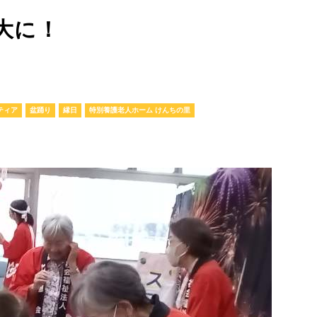
大に！
ティア
盆踊り
縁日
特別養護老人ホーム けんちの里