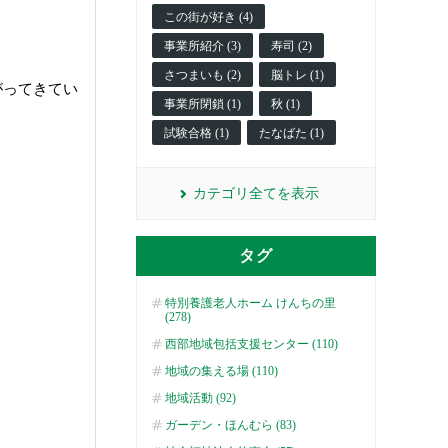
この街が好き (4)
事業所紹介 (3)
寿司 (2)
さつまいも (2)
脳トレ (1)
がってきてい
事業所閉鎖 (1)
秋 (1)
試験合格 (1)
たなばた (1)
カテゴリ全てを表示
タグ
特別養護老人ホーム けんちの里
(278)
西部地域包括支援センター (110)
地域の集える場 (110)
地域活動 (92)
ガーデン・ほんむら (83)