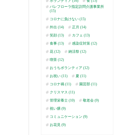
ボランティア (16)
食 (15)
パレフローラ指定訪問介護事業所
(15)
コロナに負けない (15)
外出 (14)
正月 (14)
笑顔 (13)
カフェ (13)
食事 (13)
感染症対策 (12)
花 (12)
納涼祭 (12)
喫茶 (12)
おうちボランティア (12)
お祝い (11)
夏 (11)
コロナ禍 (11)
園芸部 (11)
クリスマス (11)
管理栄養士 (10)
敬老会 (9)
祝い膳 (9)
コミュニケーション (9)
お花見 (9)