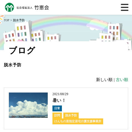
TOP
> 脱水予防
ブログ
脱水予防
新しい順 |
古い順
2021/08/29
暑い！
日常
訪問
脱水予防
けんちの里指定居宅介護支援事業所