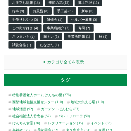
お役立ち情報 (13)
季節の花 (12)
郷土料理 (11)
行事 (9)
お風呂 (8)
手工芸 (6)
新年 (6)
手作りおやつ (5)
研修会 (5)
ヘルパー募集 (5)
この街が好き (4)
事業所紹介 (3)
寿司 (2)
さつまいも (2)
脳トレ (1)
事業所閉鎖 (1)
秋 (1)
試験合格 (1)
たなばた (1)
カテゴリ全てを表示
タグ
特別養護老人ホーム けんちの里 (278)
西部地域包括支援センター (110)
地域の集える場 (110)
地域活動 (92)
ガーデン・ほんむら (83)
社会福祉法人竹恵会 (57)
パレ・フローラ (50)
けんちん食堂 (36)
レクリエーション (35)
イベント (35)
高齢者 (33)
季節限定 (32)
東久留米市 (31)
介護 (27)