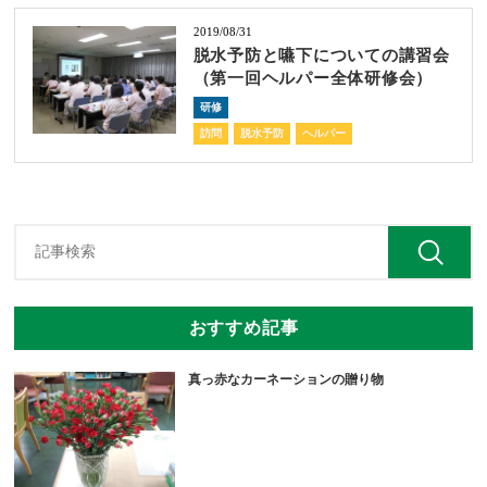
2019/08/31
脱水予防と嚥下についての講習会
（第一回ヘルパー全体研修会）
研修
訪問
脱水予防
ヘルパー
おすすめ記事
真っ赤なカーネーションの贈り物