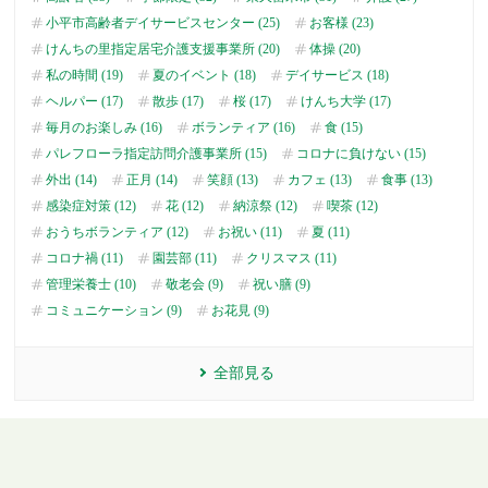
小平市高齢者デイサービスセンター (25)
お客様 (23)
けんちの里指定居宅介護支援事業所 (20)
体操 (20)
私の時間 (19)
夏のイベント (18)
デイサービス (18)
ヘルパー (17)
散歩 (17)
桜 (17)
けんち大学 (17)
毎月のお楽しみ (16)
ボランティア (16)
食 (15)
パレフローラ指定訪問介護事業所 (15)
コロナに負けない (15)
外出 (14)
正月 (14)
笑顔 (13)
カフェ (13)
食事 (13)
感染症対策 (12)
花 (12)
納涼祭 (12)
喫茶 (12)
おうちボランティア (12)
お祝い (11)
夏 (11)
コロナ禍 (11)
園芸部 (11)
クリスマス (11)
管理栄養士 (10)
敬老会 (9)
祝い膳 (9)
コミュニケーション (9)
お花見 (9)
全部見る