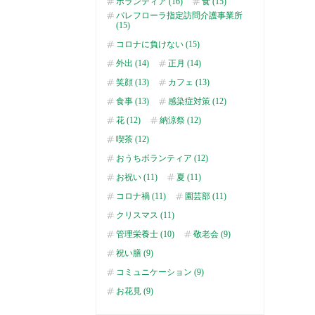
ボランティア (16)
食 (15)
パレフローラ指定訪問介護事業所
(15)
コロナに負けない (15)
外出 (14)
正月 (14)
笑顔 (13)
カフェ (13)
食事 (13)
感染症対策 (12)
花 (12)
納涼祭 (12)
喫茶 (12)
おうちボランティア (12)
お祝い (11)
夏 (11)
コロナ禍 (11)
園芸部 (11)
クリスマス (11)
管理栄養士 (10)
敬老会 (9)
祝い膳 (9)
コミュニケーション (9)
お花見 (9)