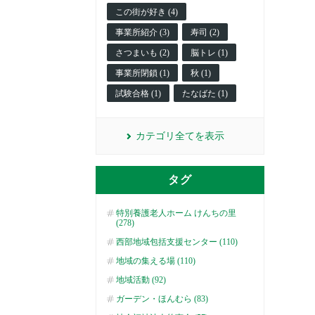
この街が好き (4)
事業所紹介 (3)
寿司 (2)
さつまいも (2)
脳トレ (1)
事業所閉鎖 (1)
秋 (1)
試験合格 (1)
たなばた (1)
カテゴリ全てを表示
タグ
特別養護老人ホーム けんちの里
(278)
西部地域包括支援センター (110)
地域の集える場 (110)
地域活動 (92)
ガーデン・ほんむら (83)