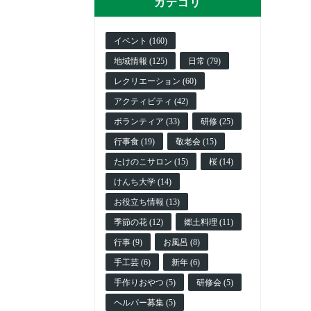
カテゴリ
イベント (160)
地域情報 (125)
日常 (79)
レクリエーション (60)
アクティビティ (42)
ボランティア (33)
研修 (25)
行事食 (19)
敬老会 (15)
たけのこサロン (15)
桜 (14)
けんち大学 (14)
お役立ち情報 (13)
季節の花 (12)
郷土料理 (11)
行事 (9)
お風呂 (8)
手工芸 (6)
新年 (6)
手作りおやつ (5)
研修会 (5)
ヘルパー募集 (5)