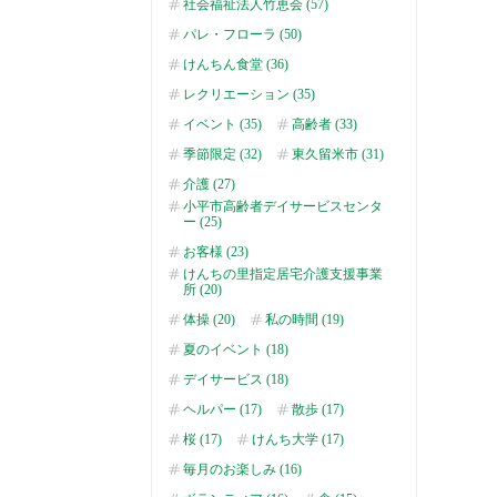
社会福祉法人竹恵会 (57)
パレ・フローラ (50)
けんちん食堂 (36)
レクリエーション (35)
イベント (35)
高齢者 (33)
季節限定 (32)
東久留米市 (31)
介護 (27)
小平市高齢者デイサービスセンタ
ー (25)
お客様 (23)
けんちの里指定居宅介護支援事業
所 (20)
体操 (20)
私の時間 (19)
夏のイベント (18)
デイサービス (18)
ヘルパー (17)
散歩 (17)
桜 (17)
けんち大学 (17)
毎月のお楽しみ (16)