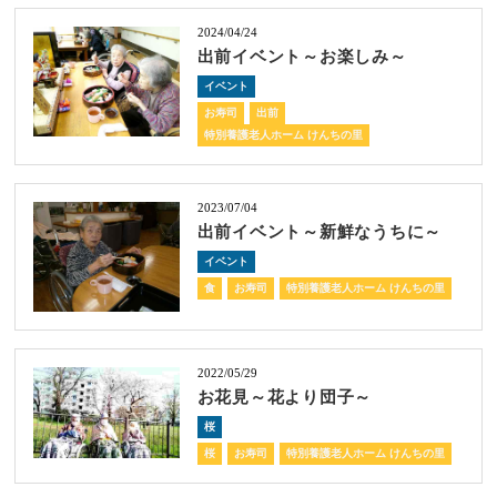
2024/04/24
出前イベント～お楽しみ～
イベント
お寿司
出前
特別養護老人ホーム けんちの里
2023/07/04
出前イベント～新鮮なうちに～
イベント
食
お寿司
特別養護老人ホーム けんちの里
2022/05/29
お花見～花より団子～
桜
桜
お寿司
特別養護老人ホーム けんちの里