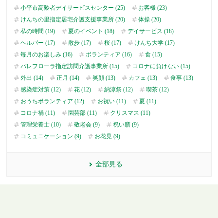
小平市高齢者デイサービスセンター (25)
お客様 (23)
けんちの里指定居宅介護支援事業所 (20)
体操 (20)
私の時間 (19)
夏のイベント (18)
デイサービス (18)
ヘルパー (17)
散歩 (17)
桜 (17)
けんち大学 (17)
毎月のお楽しみ (16)
ボランティア (16)
食 (15)
パレフローラ指定訪問介護事業所 (15)
コロナに負けない (15)
外出 (14)
正月 (14)
笑顔 (13)
カフェ (13)
食事 (13)
感染症対策 (12)
花 (12)
納涼祭 (12)
喫茶 (12)
おうちボランティア (12)
お祝い (11)
夏 (11)
コロナ禍 (11)
園芸部 (11)
クリスマス (11)
管理栄養士 (10)
敬老会 (9)
祝い膳 (9)
コミュニケーション (9)
お花見 (9)
全部見る