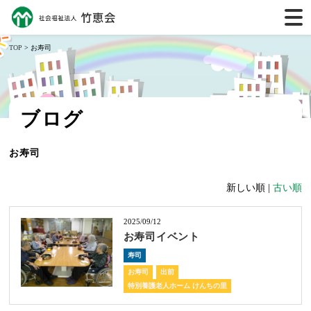
TOP
> お寿司
ブログ
お寿司
新しい順 |
古い順
2025/09/12
お寿司イベント
寿司
お寿司
出前
特別養護老人ホーム けんちの里