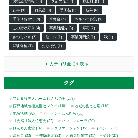
お役立ち情報 (13)
季節の花 (12)
郷土料理 (11)
行事 (9)
お風呂 (8)
手工芸 (6)
新年 (6)
手作りおやつ (5)
研修会 (5)
ヘルパー募集 (5)
この街が好き (4)
事業所紹介 (3)
寿司 (2)
さつまいも (2)
脳トレ (1)
事業所閉鎖 (1)
秋 (1)
試験合格 (1)
たなばた (1)
カテゴリ全てを表示
タグ
特別養護老人ホーム けんちの里 (278)
西部地域包括支援センター (110)
地域の集える場 (110)
地域活動 (92)
ガーデン・ほんむら (83)
社会福祉法人竹恵会 (57)
パレ・フローラ (50)
けんちん食堂 (36)
レクリエーション (35)
イベント (35)
高齢者 (33)
季節限定 (32)
東久留米市 (31)
介護 (27)