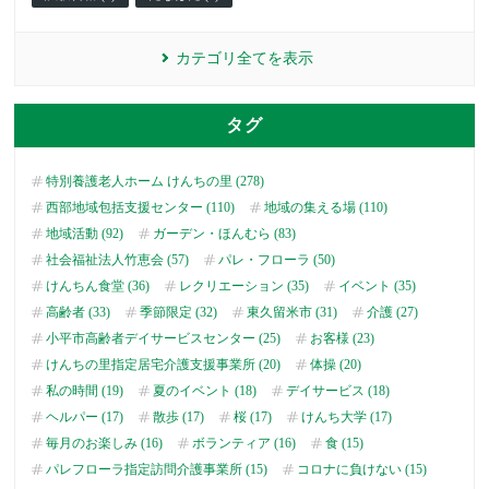
カテゴリ全てを表示
タグ
特別養護老人ホーム けんちの里 (278)
西部地域包括支援センター (110)
地域の集える場 (110)
地域活動 (92)
ガーデン・ほんむら (83)
社会福祉法人竹恵会 (57)
パレ・フローラ (50)
けんちん食堂 (36)
レクリエーション (35)
イベント (35)
高齢者 (33)
季節限定 (32)
東久留米市 (31)
介護 (27)
小平市高齢者デイサービスセンター (25)
お客様 (23)
けんちの里指定居宅介護支援事業所 (20)
体操 (20)
私の時間 (19)
夏のイベント (18)
デイサービス (18)
ヘルパー (17)
散歩 (17)
桜 (17)
けんち大学 (17)
毎月のお楽しみ (16)
ボランティア (16)
食 (15)
パレフローラ指定訪問介護事業所 (15)
コロナに負けない (15)