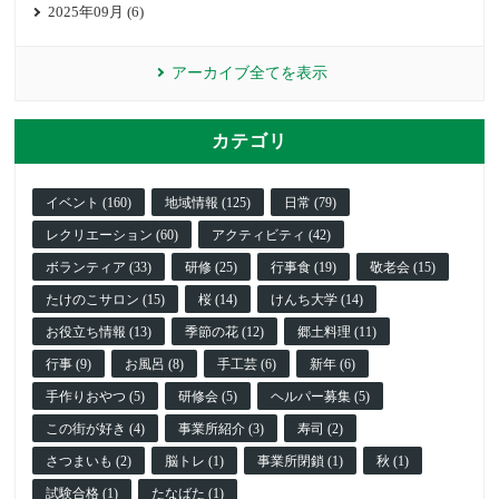
2025年09月 (6)
アーカイブ全てを表示
カテゴリ
イベント (160)
地域情報 (125)
日常 (79)
レクリエーション (60)
アクティビティ (42)
ボランティア (33)
研修 (25)
行事食 (19)
敬老会 (15)
たけのこサロン (15)
桜 (14)
けんち大学 (14)
お役立ち情報 (13)
季節の花 (12)
郷土料理 (11)
行事 (9)
お風呂 (8)
手工芸 (6)
新年 (6)
手作りおやつ (5)
研修会 (5)
ヘルパー募集 (5)
この街が好き (4)
事業所紹介 (3)
寿司 (2)
さつまいも (2)
脳トレ (1)
事業所閉鎖 (1)
秋 (1)
試験合格 (1)
たなばた (1)