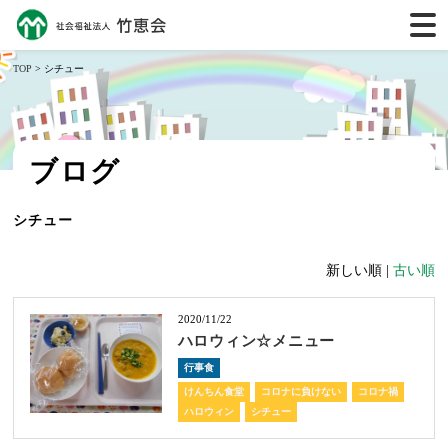
TOP
> シチュー
ブログ
シチュー
新しい順 |
古い順
2020/11/22
ハロウィン☆メニュー
行事食
けんちん食堂
コロナに負けない
コロナ禍
ハロウィン
シチュー