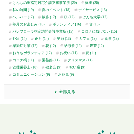
けんちの里指定居宅介護支援事業所 (20)
体操 (20)
私の時間 (19)
夏のイベント (18)
デイサービス (18)
ヘルパー (17)
散歩 (17)
桜 (17)
けんち大学 (17)
毎月のお楽しみ (16)
ボランティア (16)
食 (15)
パレフローラ指定訪問介護事業所 (15)
コロナに負けない (15)
外出 (14)
正月 (14)
笑顔 (13)
カフェ (13)
食事 (13)
感染症対策 (12)
花 (12)
納涼祭 (12)
喫茶 (12)
おうちボランティア (12)
お祝い (11)
夏 (11)
コロナ禍 (11)
園芸部 (11)
クリスマス (11)
管理栄養士 (10)
敬老会 (9)
祝い膳 (9)
コミュニケーション (9)
お花見 (9)
全部見る