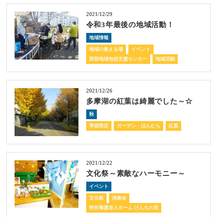
2021/12/29
令和3年最後の地域活動！
地域情報
地域の集える場
イベント
西部地域包括支援センター
地域活動
2021/12/26
多摩湖の紅葉は綺麗でした～☆
秋
季節限定
ガーデン・ほんむら
紅葉
2021/12/22
文化祭～素敵なハーモニー～
イベント
文化祭
演奏会
特別養護老人ホーム けんちの里