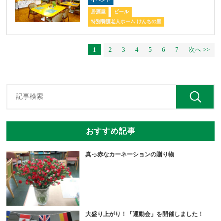
居酒屋
ビール
特別養護老人ホーム けんちの里
1
2
3
4
5
6
7
次へ >>
おすすめ記事
真っ赤なカーネーションの贈り物
大盛り上がり！「運動会」を開催しました！