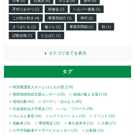
行事 (9)
お風呂 (8)
手工芸 (6)
新年 (6)
手作りおやつ (5)
研修会 (5)
ヘルパー募集 (5)
この街が好き (4)
事業所紹介 (3)
寿司 (2)
さつまいも (2)
脳トレ (1)
事業所閉鎖 (1)
秋 (1)
試験合格 (1)
たなばた (1)
カテゴリ全てを表示
タグ
特別養護老人ホーム けんちの里 (278)
西部地域包括支援センター (110)
地域の集える場 (110)
地域活動 (92)
ガーデン・ほんむら (83)
社会福祉法人竹恵会 (57)
パレ・フローラ (50)
けんちん食堂 (36)
レクリエーション (35)
イベント (35)
高齢者 (33)
季節限定 (32)
東久留米市 (31)
介護 (27)
小平市高齢者デイサービスセンター (25)
お客様 (23)