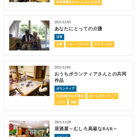
特別養護老人ホーム けんちの里
2021/12/05
あなたにとっての介護
日常
介護
パレ・フローラ
デイサービス
2021/12/01
おうちボランティアさんとの共同
作品
ボランティア
社会福祉法人竹恵会
おうちボランティア
ぶどう
装飾
2021/11/28
居酒屋～むしろ高級なBAR～
イベント