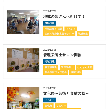
2021/12/20
地域の皆さんへむけて！
地域情報
地域の集える場
イベント
西部地域包括支援センター
地域活動
2021/12/15
管理栄養士サロン開催
地域情報
嚥下調整食
管理栄養士
けんちん食堂
社会福祉法人竹恵会
地域活動
2021/12/09
文化祭～芸術と食欲の秋～
イベント
文化祭
くじ引き