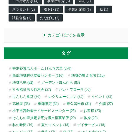
この街が好き (4)
事業所紹介 (3)
寿司 (2)
さつまいも (2)
脳トレ (1)
事業所閉鎖 (1)
秋 (1)
試験合格 (1)
たなばた (1)
カテゴリ全てを表示
タグ
特別養護老人ホーム けんちの里 (278)
西部地域包括支援センター (110)
地域の集える場 (110)
地域活動 (92)
ガーデン・ほんむら (83)
社会福祉法人竹恵会 (57)
パレ・フローラ (50)
けんちん食堂 (36)
レクリエーション (35)
イベント (35)
高齢者 (33)
季節限定 (32)
東久留米市 (31)
介護 (27)
小平市高齢者デイサービスセンター (25)
お客様 (23)
けんちの里指定居宅介護支援事業所 (20)
体操 (20)
私の時間 (19)
夏のイベント (18)
デイサービス (18)
ヘルパー (17)
散歩 (17)
桜 (17)
けんち大学 (17)