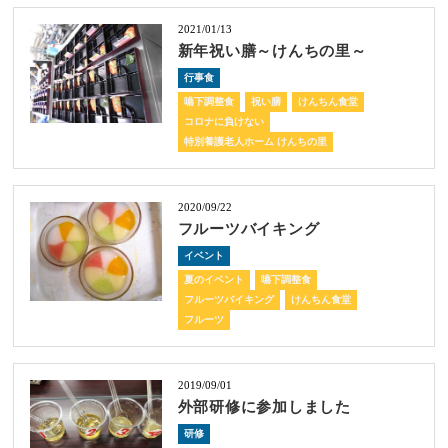
2021/01/13
新年祝い膳～けんちの里～
行事食
嚥下調整食
祝い膳
けんちん食堂
コロナに負けない
特別養護老人ホーム けんちの里
2020/09/22
フルーツバイキング
イベント
夏のイベント
嚥下調整食
フルーツバイキング
けんちん食堂
フルーツ
2019/09/01
外部研修に参加しました
研修