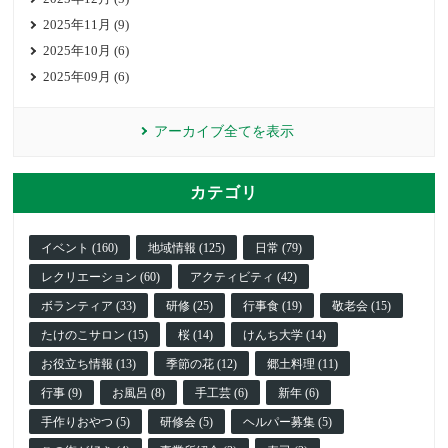
2025年11月 (9)
2025年10月 (6)
2025年09月 (6)
アーカイブ全てを表示
カテゴリ
イベント (160)
地域情報 (125)
日常 (79)
レクリエーション (60)
アクティビティ (42)
ボランティア (33)
研修 (25)
行事食 (19)
敬老会 (15)
たけのこサロン (15)
桜 (14)
けんち大学 (14)
お役立ち情報 (13)
季節の花 (12)
郷土料理 (11)
行事 (9)
お風呂 (8)
手工芸 (6)
新年 (6)
手作りおやつ (5)
研修会 (5)
ヘルパー募集 (5)