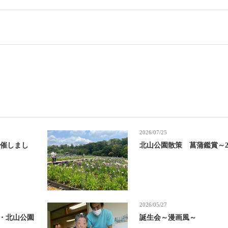
2026/07/25
開催しまし
北山公園散策 菖蒲鑑賞～20
2026/05/27
山・北山公園
誕生会～漫画風～