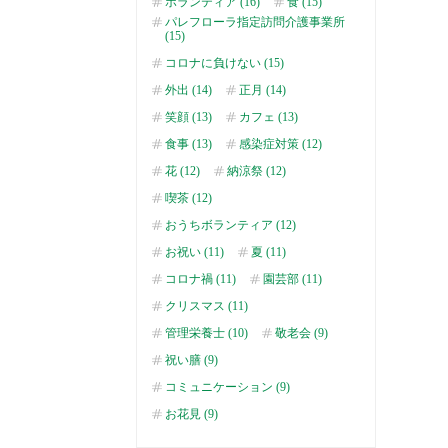
ボランティア (16)
食 (15)
パレフローラ指定訪問介護事業所
(15)
コロナに負けない (15)
外出 (14)
正月 (14)
笑顔 (13)
カフェ (13)
食事 (13)
感染症対策 (12)
花 (12)
納涼祭 (12)
喫茶 (12)
おうちボランティア (12)
お祝い (11)
夏 (11)
コロナ禍 (11)
園芸部 (11)
クリスマス (11)
管理栄養士 (10)
敬老会 (9)
祝い膳 (9)
コミュニケーション (9)
お花見 (9)