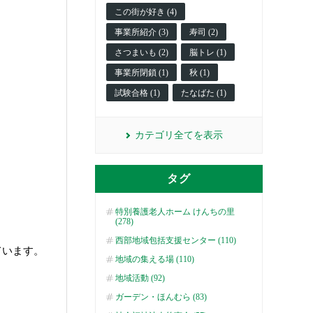
この街が好き (4)
事業所紹介 (3)
寿司 (2)
さつまいも (2)
脳トレ (1)
事業所閉鎖 (1)
秋 (1)
試験合格 (1)
たなばた (1)
カテゴリ全てを表示
タグ
特別養護老人ホーム けんちの里
(278)
西部地域包括支援センター (110)
ています。
地域の集える場 (110)
地域活動 (92)
ガーデン・ほんむら (83)