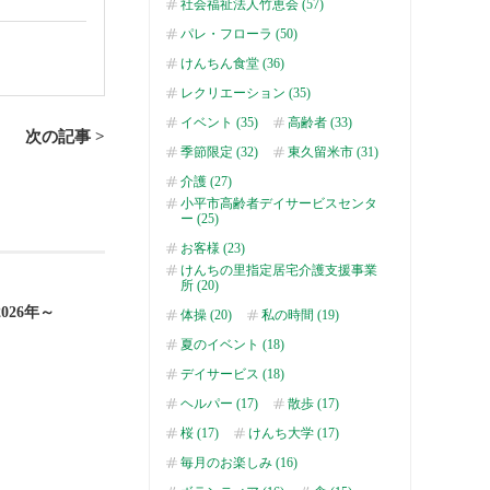
社会福祉法人竹恵会 (57)
パレ・フローラ (50)
けんちん食堂 (36)
レクリエーション (35)
イベント (35)
高齢者 (33)
次の記事 >
季節限定 (32)
東久留米市 (31)
介護 (27)
小平市高齢者デイサービスセンタ
ー (25)
お客様 (23)
けんちの里指定居宅介護支援事業
所 (20)
26年～
体操 (20)
私の時間 (19)
夏のイベント (18)
デイサービス (18)
ヘルパー (17)
散歩 (17)
桜 (17)
けんち大学 (17)
毎月のお楽しみ (16)