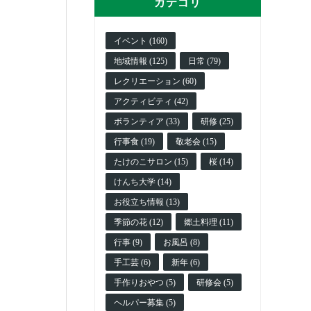
カテゴリ
イベント (160)
地域情報 (125)
日常 (79)
レクリエーション (60)
アクティビティ (42)
ボランティア (33)
研修 (25)
行事食 (19)
敬老会 (15)
たけのこサロン (15)
桜 (14)
けんち大学 (14)
お役立ち情報 (13)
季節の花 (12)
郷土料理 (11)
行事 (9)
お風呂 (8)
手工芸 (6)
新年 (6)
手作りおやつ (5)
研修会 (5)
ヘルパー募集 (5)