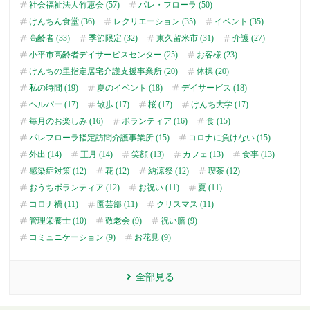
社会福祉法人竹恵会 (57)
パレ・フローラ (50)
けんちん食堂 (36)
レクリエーション (35)
イベント (35)
高齢者 (33)
季節限定 (32)
東久留米市 (31)
介護 (27)
小平市高齢者デイサービスセンター (25)
お客様 (23)
けんちの里指定居宅介護支援事業所 (20)
体操 (20)
私の時間 (19)
夏のイベント (18)
デイサービス (18)
ヘルパー (17)
散歩 (17)
桜 (17)
けんち大学 (17)
毎月のお楽しみ (16)
ボランティア (16)
食 (15)
パレフローラ指定訪問介護事業所 (15)
コロナに負けない (15)
外出 (14)
正月 (14)
笑顔 (13)
カフェ (13)
食事 (13)
感染症対策 (12)
花 (12)
納涼祭 (12)
喫茶 (12)
おうちボランティア (12)
お祝い (11)
夏 (11)
コロナ禍 (11)
園芸部 (11)
クリスマス (11)
管理栄養士 (10)
敬老会 (9)
祝い膳 (9)
コミュニケーション (9)
お花見 (9)
全部見る