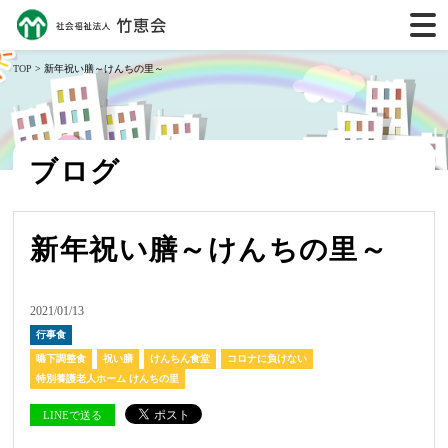
TOP
> 新年祝い膳～けんちの里～
ブログ
新年祝い膳～けんちの里～
2021/01/13
行事食
嚥下調整食
祝い膳
けんちん食堂
コロナに負けない
特別養護老人ホーム けんちの里
LINEで送る