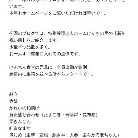
います。
本年もホームページをご覧いただければ幸いです。
今回のブログでは、特別養護老人ホームけんちの里の【新年
祝い膳】をご紹介します。
少量ずつ品数を多く。
お一人ずつ重箱に入れての提供です。
けんちん食堂の元旦は、全員出勤が鉄則！
厨房内に重箱を並べる所からスタートです。
献立
赤飯
かれいの粕漬け
賀正盛り合わせ（たまご巻・寿蒲鉾・昆布巻）
栗きんとん
紅白なます
煮しめ（里芋・蓮根・絹さや・人参・柔らか海老ちゃん）