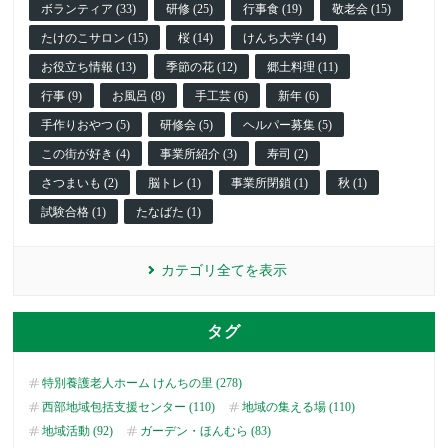
ボランティア (33)
研修 (25)
行事食 (19)
敬老会 (15)
たけのこサロン (15)
桜 (14)
けんち大学 (14)
お役立ち情報 (13)
季節の花 (12)
郷土料理 (11)
行事 (9)
お風呂 (8)
手工芸 (6)
新年 (6)
手作りおやつ (5)
研修会 (5)
ヘルパー募集 (5)
この街が好き (4)
事業所紹介 (3)
寿司 (2)
さつまいも (2)
脳トレ (1)
事業所閉鎖 (1)
秋 (1)
試験合格 (1)
たなばた (1)
カテゴリ全てを表示
タグ
特別養護老人ホーム けんちの里 (278)
西部地域包括支援センター (110)
地域の集える場 (110)
地域活動 (92)
ガーデン・ほんむら (83)