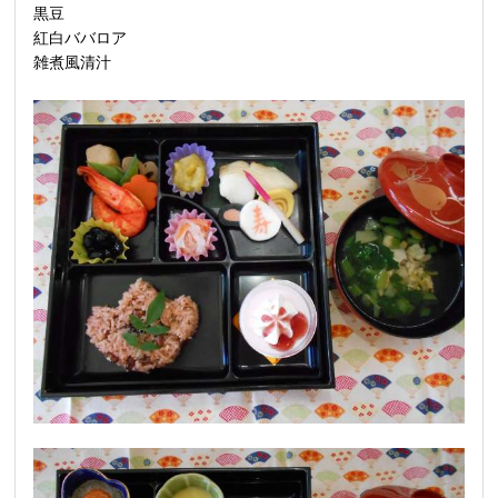
黒豆
紅白ババロア
雑煮風清汁