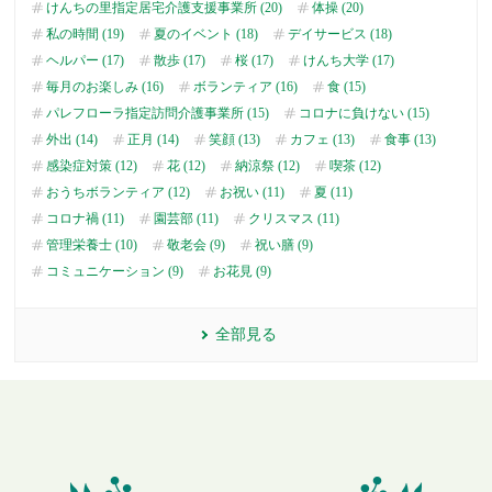
けんちの里指定居宅介護支援事業所 (20)
体操 (20)
私の時間 (19)
夏のイベント (18)
デイサービス (18)
ヘルパー (17)
散歩 (17)
桜 (17)
けんち大学 (17)
毎月のお楽しみ (16)
ボランティア (16)
食 (15)
パレフローラ指定訪問介護事業所 (15)
コロナに負けない (15)
外出 (14)
正月 (14)
笑顔 (13)
カフェ (13)
食事 (13)
感染症対策 (12)
花 (12)
納涼祭 (12)
喫茶 (12)
おうちボランティア (12)
お祝い (11)
夏 (11)
コロナ禍 (11)
園芸部 (11)
クリスマス (11)
管理栄養士 (10)
敬老会 (9)
祝い膳 (9)
コミュニケーション (9)
お花見 (9)
全部見る