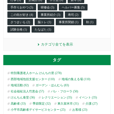
行事 (9)
お風呂 (8)
手工芸 (6)
新年 (6)
手作りおやつ (5)
研修会 (5)
ヘルパー募集 (5)
この街が好き (4)
事業所紹介 (3)
寿司 (2)
さつまいも (2)
脳トレ (1)
事業所閉鎖 (1)
秋 (1)
試験合格 (1)
たなばた (1)
カテゴリ全てを表示
タグ
特別養護老人ホーム けんちの里 (278)
西部地域包括支援センター (110)
地域の集える場 (110)
地域活動 (92)
ガーデン・ほんむら (83)
社会福祉法人竹恵会 (57)
パレ・フローラ (50)
けんちん食堂 (36)
レクリエーション (35)
イベント (35)
高齢者 (33)
季節限定 (32)
東久留米市 (31)
介護 (27)
小平市高齢者デイサービスセンター (25)
お客様 (23)