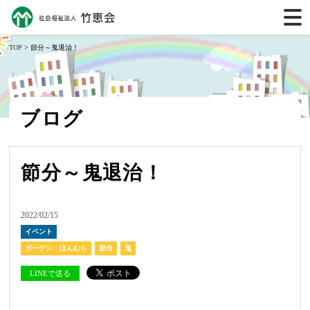
TOP
> 節分～鬼退治！
ブログ
節分～鬼退治！
2022/02/15
イベント
ガーデン・ほんむら
節分
鬼
LINEで送る