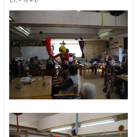
した～＼(^o^)／