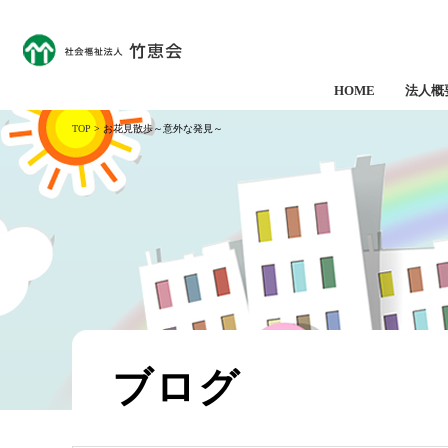
HOME
法人概
TOP
> お花見散歩～意外な発見～
ブログ