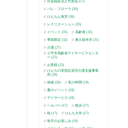
社会福祉法人竹恵会 (57)
パレ・フローラ (50)
けんちん食堂 (36)
レクリエーション (35)
イベント (35)
高齢者 (33)
季節限定 (32)
東久留米市 (31)
介護 (27)
小平市高齢者デイサービスセンタ
ー (25)
お客様 (23)
けんちの里指定居宅介護支援事業
所 (20)
体操 (20)
私の時間 (19)
夏のイベント (18)
デイサービス (18)
ヘルパー (17)
散歩 (17)
桜 (17)
けんち大学 (17)
毎月のお楽しみ (16)