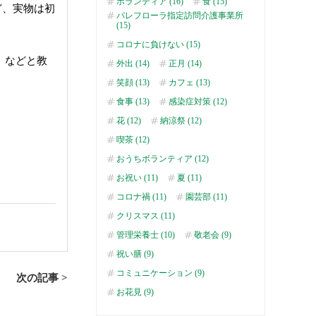
ボランティア (16)
食 (15)
ど、実物は初
パレフローラ指定訪問介護事業所
(15)
コロナに負けない (15)
』などと教
外出 (14)
正月 (14)
笑顔 (13)
カフェ (13)
食事 (13)
感染症対策 (12)
花 (12)
納涼祭 (12)
喫茶 (12)
おうちボランティア (12)
お祝い (11)
夏 (11)
コロナ禍 (11)
園芸部 (11)
クリスマス (11)
管理栄養士 (10)
敬老会 (9)
祝い膳 (9)
コミュニケーション (9)
次の記事 >
お花見 (9)