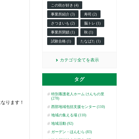
この街が好き (4)
事業所紹介 (3)
寿司 (2)
さつまいも (2)
脳トレ (1)
。
事業所閉鎖 (1)
秋 (1)
試験合格 (1)
たなばた (1)
カテゴリ全てを表示
タグ
特別養護老人ホーム けんちの里
(278)
になります！
西部地域包括支援センター (110)
地域の集える場 (110)
地域活動 (92)
ガーデン・ほんむら (83)