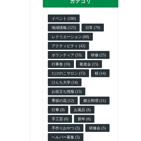
カテゴリ
イベント (160)
地域情報 (125)
日常 (79)
レクリエーション (60)
アクティビティ (42)
ボランティア (33)
研修 (25)
行事食 (19)
敬老会 (15)
たけのこサロン (15)
桜 (14)
けんち大学 (14)
お役立ち情報 (13)
季節の花 (12)
郷土料理 (11)
行事 (9)
お風呂 (8)
手工芸 (6)
新年 (6)
手作りおやつ (5)
研修会 (5)
ヘルパー募集 (5)