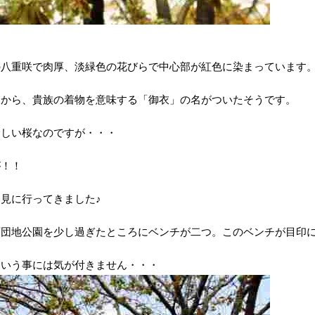
の八重咲で肉厚、淡緑色の花びらで中心部が紅色に染まっています
とから、貴族の着物を意味する「御衣」の名がついたそうです。
珍しい桜なのですが・・・
が！！
見に行ってきました♪
西団地公園を少し過ぎたところにベンチが二つ。このベンチが目印
という事には気が付きません・・・