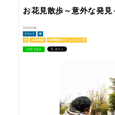
お花見散歩～意外な発見
2023/05/06
イベント
桜
桜
お花見散歩
特別養護老人ホーム けんちの里
LINEで送る