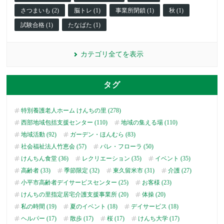
さつまいも (2)
脳トレ (1)
事業所閉鎖 (1)
秋 (1)
試験合格 (1)
たなばた (1)
カテゴリ全てを表示
タグ
特別養護老人ホーム けんちの里 (278)
西部地域包括支援センター (110)
地域の集える場 (110)
地域活動 (92)
ガーデン・ほんむら (83)
社会福祉法人竹恵会 (57)
パレ・フローラ (50)
けんちん食堂 (36)
レクリエーション (35)
イベント (35)
高齢者 (33)
季節限定 (32)
東久留米市 (31)
介護 (27)
小平市高齢者デイサービスセンター (25)
お客様 (23)
けんちの里指定居宅介護支援事業所 (20)
体操 (20)
私の時間 (19)
夏のイベント (18)
デイサービス (18)
ヘルパー (17)
散歩 (17)
桜 (17)
けんち大学 (17)