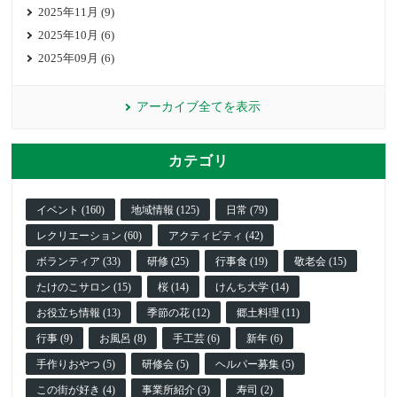
2025年11月 (9)
2025年10月 (6)
2025年09月 (6)
アーカイブ全てを表示
カテゴリ
イベント (160)
地域情報 (125)
日常 (79)
レクリエーション (60)
アクティビティ (42)
ボランティア (33)
研修 (25)
行事食 (19)
敬老会 (15)
たけのこサロン (15)
桜 (14)
けんち大学 (14)
お役立ち情報 (13)
季節の花 (12)
郷土料理 (11)
行事 (9)
お風呂 (8)
手工芸 (6)
新年 (6)
手作りおやつ (5)
研修会 (5)
ヘルパー募集 (5)
この街が好き (4)
事業所紹介 (3)
寿司 (2)