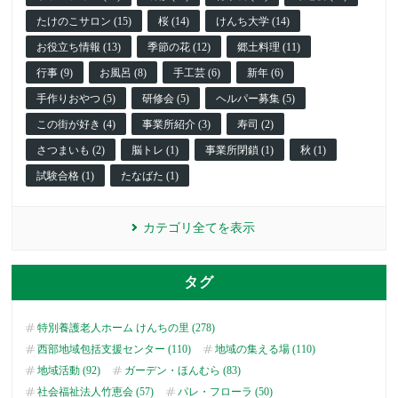
たけのこサロン (15)
桜 (14)
けんち大学 (14)
お役立ち情報 (13)
季節の花 (12)
郷土料理 (11)
行事 (9)
お風呂 (8)
手工芸 (6)
新年 (6)
手作りおやつ (5)
研修会 (5)
ヘルパー募集 (5)
この街が好き (4)
事業所紹介 (3)
寿司 (2)
さつまいも (2)
脳トレ (1)
事業所閉鎖 (1)
秋 (1)
試験合格 (1)
たなばた (1)
カテゴリ全てを表示
タグ
特別養護老人ホーム けんちの里 (278)
西部地域包括支援センター (110)
地域の集える場 (110)
地域活動 (92)
ガーデン・ほんむら (83)
社会福祉法人竹恵会 (57)
パレ・フローラ (50)