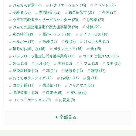
けんちん食堂 (36)
レクリエーション (35)
イベント (35)
高齢者 (33)
季節限定 (32)
東久留米市 (31)
介護 (27)
小平市高齢者デイサービスセンター (25)
お客様 (23)
けんちの里指定居宅介護支援事業所 (20)
体操 (20)
私の時間 (19)
夏のイベント (18)
デイサービス (18)
ヘルパー (17)
散歩 (17)
桜 (17)
けんち大学 (17)
毎月のお楽しみ (16)
ボランティア (16)
食 (15)
パレフローラ指定訪問介護事業所 (15)
コロナに負けない (15)
外出 (14)
正月 (14)
笑顔 (13)
カフェ (13)
食事 (13)
感染症対策 (12)
花 (12)
納涼祭 (12)
喫茶 (12)
おうちボランティア (12)
お祝い (11)
夏 (11)
コロナ禍 (11)
園芸部 (11)
クリスマス (11)
管理栄養士 (10)
敬老会 (9)
祝い膳 (9)
コミュニケーション (9)
お花見 (9)
全部見る