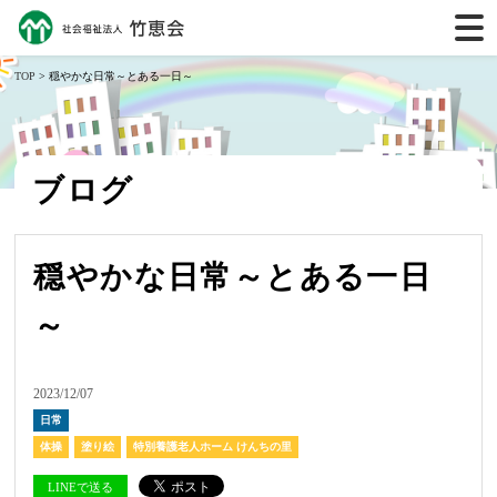
TOP
> 穏やかな日常～とある一日～
ブログ
穏やかな日常～とある一日
～
2023/12/07
日常
体操
塗り絵
特別養護老人ホーム けんちの里
LINEで送る