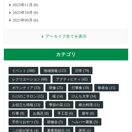
2025年11月 (9)
2025年10月 (6)
2025年09月 (6)
アーカイブ全てを表示
カテゴリ
イベント (160)
地域情報 (125)
日常 (79)
レクリエーション (60)
アクティビティ (42)
ボランティア (33)
研修 (25)
行事食 (19)
敬老会 (15)
たけのこサロン (15)
桜 (14)
けんち大学 (14)
お役立ち情報 (13)
季節の花 (12)
郷土料理 (11)
行事 (9)
お風呂 (8)
手工芸 (6)
新年 (6)
手作りおやつ (5)
研修会 (5)
ヘルパー募集 (5)
この街が好き (4)
事業所紹介 (3)
寿司 (2)