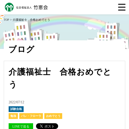
TOP
> 介護福祉士 合格おめでとう
ブログ
介護福祉士 合格おめでと
う
2022/07/12
試験合格
勉強
パレ・フローラ
おめでとう
LINEで送る