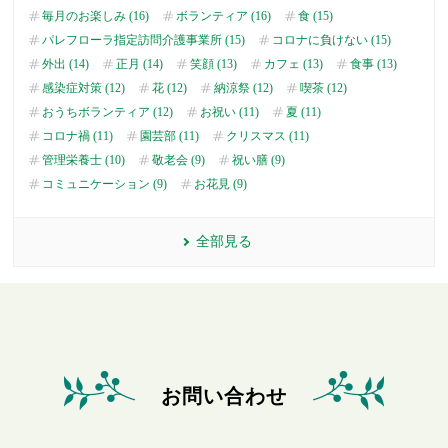
毎月のお楽しみ (16)
ボランティア (16)
食 (15)
パレフローラ指定訪問介護事業所 (15)
コロナに負けない (15)
外出 (14)
正月 (14)
笑顔 (13)
カフェ (13)
食事 (13)
感染症対策 (12)
花 (12)
納涼祭 (12)
喫茶 (12)
おうちボランティア (12)
お祝い (11)
夏 (11)
コロナ禍 (11)
園芸部 (11)
クリスマス (11)
管理栄養士 (10)
敬老会 (9)
祝い膳 (9)
コミュニケーション (9)
お花見 (9)
全部見る
お問い合わせ