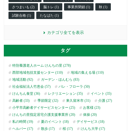
さつまいも (2)
脳トレ (1)
事業所閉鎖 (1)
秋 (1)
試験合格 (1)
たなばた (1)
カテゴリ全てを表示
タグ
特別養護老人ホーム けんちの里 (278)
西部地域包括支援センター (110)
地域の集える場 (110)
地域活動 (92)
ガーデン・ほんむら (83)
社会福祉法人竹恵会 (57)
パレ・フローラ (50)
けんちん食堂 (36)
レクリエーション (35)
イベント (35)
高齢者 (33)
季節限定 (32)
東久留米市 (31)
介護 (27)
小平市高齢者デイサービスセンター (25)
お客様 (23)
けんちの里指定居宅介護支援事業所 (20)
体操 (20)
私の時間 (19)
夏のイベント (18)
デイサービス (18)
ヘルパー (17)
散歩 (17)
桜 (17)
けんち大学 (17)