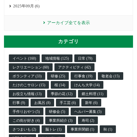
2025年09月 (6)
アーカイブ全てを表示
カテゴリ
イベント (160)
地域情報 (125)
日常 (79)
レクリエーション (60)
アクティビティ (42)
ボランティア (33)
研修 (25)
行事食 (19)
敬老会 (15)
たけのこサロン (15)
桜 (14)
けんち大学 (14)
お役立ち情報 (13)
季節の花 (12)
郷土料理 (11)
行事 (9)
お風呂 (8)
手工芸 (6)
新年 (6)
手作りおやつ (5)
研修会 (5)
ヘルパー募集 (5)
この街が好き (4)
事業所紹介 (3)
寿司 (2)
さつまいも (2)
脳トレ (1)
事業所閉鎖 (1)
秋 (1)