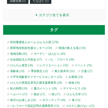
試験合格 (1)
たなばた (1)
カテゴリ全てを表示
タグ
特別養護老人ホーム けんちの里 (278)
西部地域包括支援センター (110)
地域の集える場 (110)
地域活動 (92)
ガーデン・ほんむら (83)
社会福祉法人竹恵会 (57)
パレ・フローラ (50)
けんちん食堂 (36)
レクリエーション (35)
イベント (35)
高齢者 (33)
季節限定 (32)
東久留米市 (31)
介護 (27)
小平市高齢者デイサービスセンター (25)
お客様 (23)
けんちの里指定居宅介護支援事業所 (20)
体操 (20)
私の時間 (19)
夏のイベント (18)
デイサービス (18)
ヘルパー (17)
散歩 (17)
桜 (17)
けんち大学 (17)
毎月のお楽しみ (16)
ボランティア (16)
食 (15)
パレフローラ指定訪問介護事業所 (15)
コロナに負けない (15)