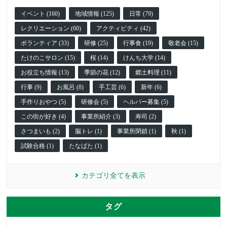
イベント (160)
地域情報 (125)
日常 (79)
レクリエーション (60)
アクティビティ (42)
ボランティア (33)
研修 (25)
行事食 (19)
敬老会 (15)
たけのこサロン (15)
桜 (14)
けんち大学 (14)
お役立ち情報 (13)
季節の花 (12)
郷土料理 (11)
行事 (9)
お風呂 (8)
手工芸 (6)
新年 (6)
手作りおやつ (5)
研修会 (5)
ヘルパー募集 (5)
この街が好き (4)
事業所紹介 (3)
寿司 (2)
さつまいも (2)
脳トレ (1)
事業所閉鎖 (1)
秋 (1)
試験合格 (1)
たなばた (1)
カテゴリ全てを表示
タグ