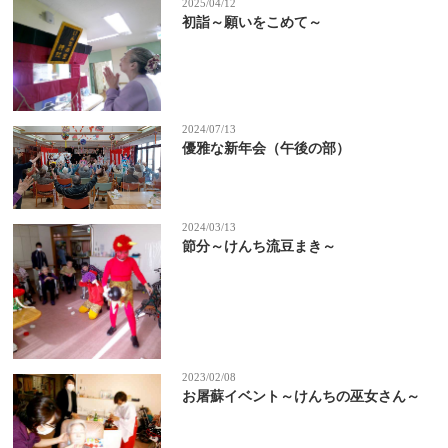
2025/04/12
初詣～願いをこめて～
2024/07/13
優雅な新年会（午後の部）
2024/03/13
節分～けんち流豆まき～
2023/02/08
お屠蘇イベント～けんちの巫女さん～