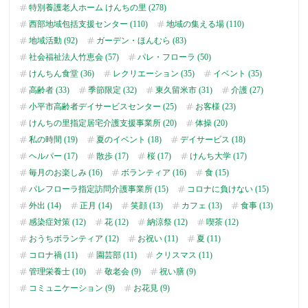
特別養護老人ホーム けんちの里 (278)
西部地域包括支援センター (110)
地域の集える場 (110)
地域活動 (92)
ガーデン・ほんむら (83)
社会福祉法人竹恵会 (57)
パレ・フローラ (50)
けんちん食堂 (36)
レクリエーション (35)
イベント (35)
高齢者 (33)
季節限定 (32)
東久留米市 (31)
介護 (27)
小平市高齢者デイサービスセンター (25)
お客様 (23)
けんちの里指定居宅介護支援事業所 (20)
体操 (20)
私の時間 (19)
夏のイベント (18)
デイサービス (18)
ヘルパー (17)
散歩 (17)
桜 (17)
けんち大学 (17)
毎月のお楽しみ (16)
ボランティア (16)
食 (15)
パレフローラ指定訪問介護事業所 (15)
コロナに負けない (15)
外出 (14)
正月 (14)
笑顔 (13)
カフェ (13)
食事 (13)
感染症対策 (12)
花 (12)
納涼祭 (12)
喫茶 (12)
おうちボランティア (12)
お祝い (11)
夏 (11)
コロナ禍 (11)
園芸部 (11)
クリスマス (11)
管理栄養士 (10)
敬老会 (9)
祝い膳 (9)
コミュニケーション (9)
お花見 (9)