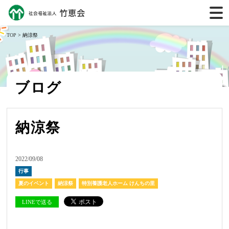
TOP
> 納涼祭
ブログ
納涼祭
2022/09/08
行事
夏のイベント
納涼祭
特別養護老人ホーム けんちの里
LINEで送る