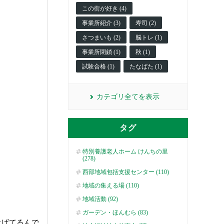
この街が好き (4)
事業所紹介 (3)
寿司 (2)
さつまいも (2)
脳トレ (1)
事業所閉鎖 (1)
秋 (1)
試験合格 (1)
たなばた (1)
カテゴリ全てを表示
タグ
特別養護老人ホーム けんちの里
(278)
西部地域包括支援センター (110)
地域の集える場 (110)
地域活動 (92)
ガーデン・ほんむら (83)
上げてるんで