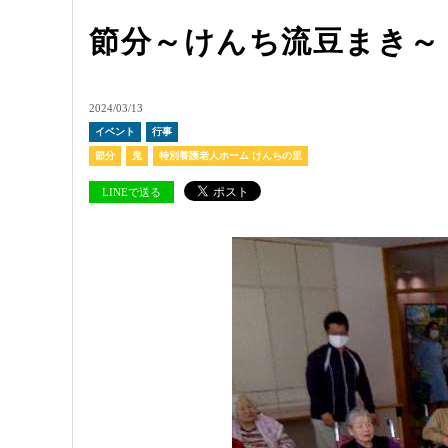
節分～けんち流豆まき～
2024/03/13
イベント
行事
節分
鬼
特別養護老人ホーム けんちの里
LINEで送る