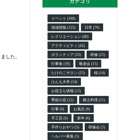
カテゴリ
イベント (160)
地域情報 (125)
日常 (79)
レクリエーション (60)
アクティビティ (42)
ボランティア (33)
研修 (25)
きました。
行事食 (19)
敬老会 (15)
たけのこサロン (15)
桜 (14)
けんち大学 (14)
お役立ち情報 (13)
季節の花 (12)
郷土料理 (11)
行事 (9)
お風呂 (8)
手工芸 (6)
新年 (6)
手作りおやつ (5)
研修会 (5)
ヘルパー募集 (5)