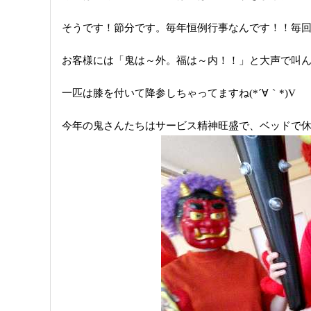
そうです！節分です。
毎年恒例行事なんです！！
毎
お客様には「鬼は～外。福は～内！！」と大声で叫
一匹は膝を付いて降参しちゃってますね(*´∀｀*)V
今年の鬼さんたちはサービス精神旺盛で、
ベッドで