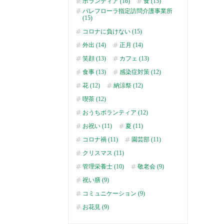
ボランティア (16)
食 (15)
パレフローラ指定訪問介護事業所
(15)
コロナに負けない (15)
外出 (14)
正月 (14)
笑顔 (13)
カフェ (13)
食事 (13)
感染症対策 (12)
花 (12)
納涼祭 (12)
喫茶 (12)
おうちボランティア (12)
お祝い (11)
夏 (11)
コロナ禍 (11)
園芸部 (11)
クリスマス (11)
管理栄養士 (10)
敬老会 (9)
祝い膳 (9)
コミュニケーション (9)
お花見 (9)