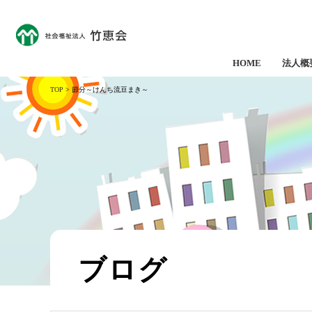
HOME
法人概
TOP
> 節分～けんち流豆まき～
ブログ