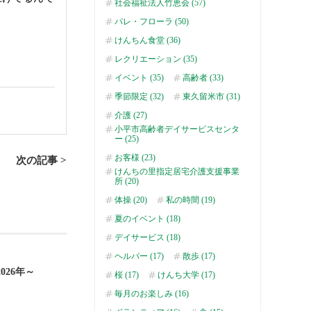
社会福祉法人竹恵会 (57)
パレ・フローラ (50)
けんちん食堂 (36)
レクリエーション (35)
イベント (35)
高齢者 (33)
季節限定 (32)
東久留米市 (31)
介護 (27)
小平市高齢者デイサービスセンタ
ー (25)
お客様 (23)
次の記事 >
けんちの里指定居宅介護支援事業
所 (20)
体操 (20)
私の時間 (19)
夏のイベント (18)
デイサービス (18)
ヘルパー (17)
散歩 (17)
26年～
桜 (17)
けんち大学 (17)
毎月のお楽しみ (16)