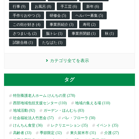
行事 (9)
お風呂 (8)
手工芸 (6)
新年 (6)
手作りおやつ (5)
研修会 (5)
ヘルパー募集 (5)
この街が好き (4)
事業所紹介 (3)
寿司 (2)
さつまいも (2)
脳トレ (1)
事業所閉鎖 (1)
秋 (1)
試験合格 (1)
たなばた (1)
カテゴリ全てを表示
タグ
特別養護老人ホーム けんちの里 (278)
西部地域包括支援センター (110)
地域の集える場 (110)
地域活動 (92)
ガーデン・ほんむら (83)
社会福祉法人竹恵会 (57)
パレ・フローラ (50)
けんちん食堂 (36)
レクリエーション (35)
イベント (35)
高齢者 (33)
季節限定 (32)
東久留米市 (31)
介護 (27)