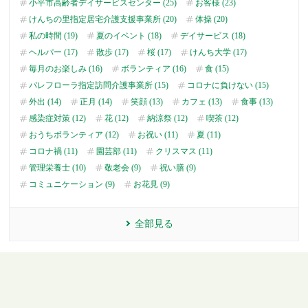
小平市高齢者デイサービスセンター (25)
お客様 (23)
けんちの里指定居宅介護支援事業所 (20)
体操 (20)
私の時間 (19)
夏のイベント (18)
デイサービス (18)
ヘルパー (17)
散歩 (17)
桜 (17)
けんち大学 (17)
毎月のお楽しみ (16)
ボランティア (16)
食 (15)
パレフローラ指定訪問介護事業所 (15)
コロナに負けない (15)
外出 (14)
正月 (14)
笑顔 (13)
カフェ (13)
食事 (13)
感染症対策 (12)
花 (12)
納涼祭 (12)
喫茶 (12)
おうちボランティア (12)
お祝い (11)
夏 (11)
コロナ禍 (11)
園芸部 (11)
クリスマス (11)
管理栄養士 (10)
敬老会 (9)
祝い膳 (9)
コミュニケーション (9)
お花見 (9)
全部見る