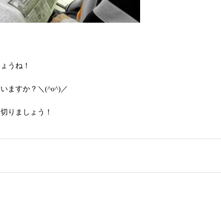
しょうね！
すか？＼(^o^)／
り切りましょう！