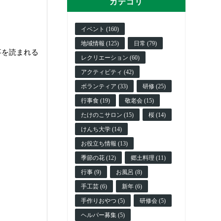
カテゴリ
イベント (160)
地域情報 (125)
日常 (79)
事を読まれる
レクリエーション (60)
アクティビティ (42)
ボランティア (33)
研修 (25)
行事食 (19)
敬老会 (15)
たけのこサロン (15)
桜 (14)
けんち大学 (14)
お役立ち情報 (13)
季節の花 (12)
郷土料理 (11)
行事 (9)
お風呂 (8)
手工芸 (6)
新年 (6)
手作りおやつ (5)
研修会 (5)
ヘルパー募集 (5)