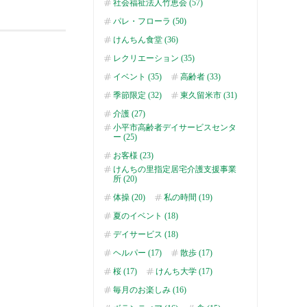
社会福祉法人竹恵会 (57)
パレ・フローラ (50)
けんちん食堂 (36)
レクリエーション (35)
イベント (35)
高齢者 (33)
季節限定 (32)
東久留米市 (31)
介護 (27)
小平市高齢者デイサービスセンタ
ー (25)
お客様 (23)
けんちの里指定居宅介護支援事業
所 (20)
体操 (20)
私の時間 (19)
夏のイベント (18)
デイサービス (18)
ヘルパー (17)
散歩 (17)
桜 (17)
けんち大学 (17)
毎月のお楽しみ (16)