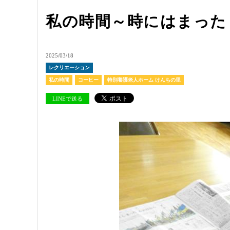
私の時間～時にはまった
2025/03/18
レクリエーション
私の時間
コーヒー
特別養護老人ホーム けんちの里
LINEで送る