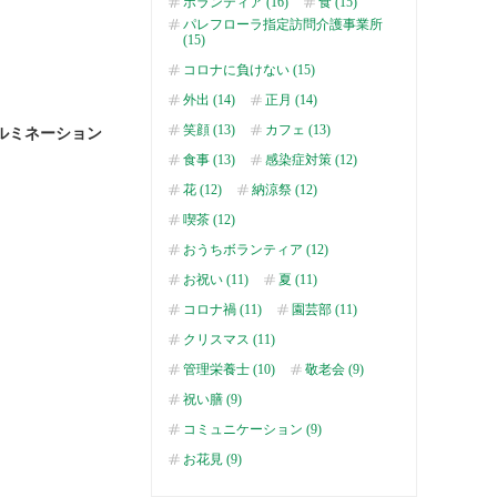
ボランティア (16)
食 (15)
パレフローラ指定訪問介護事業所
(15)
コロナに負けない (15)
外出 (14)
正月 (14)
笑顔 (13)
カフェ (13)
ルミネーション
食事 (13)
感染症対策 (12)
花 (12)
納涼祭 (12)
喫茶 (12)
おうちボランティア (12)
お祝い (11)
夏 (11)
コロナ禍 (11)
園芸部 (11)
クリスマス (11)
管理栄養士 (10)
敬老会 (9)
祝い膳 (9)
コミュニケーション (9)
お花見 (9)