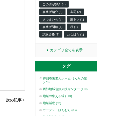
この街が好き (4)
事業所紹介 (3)
寿司 (2)
さつまいも (2)
脳トレ (1)
事業所閉鎖 (1)
秋 (1)
試験合格 (1)
たなばた (1)
カテゴリ全てを表示
タグ
特別養護老人ホーム けんちの里
(278)
西部地域包括支援センター (110)
地域の集える場 (110)
次の記事 >
地域活動 (92)
ガーデン・ほんむら (83)