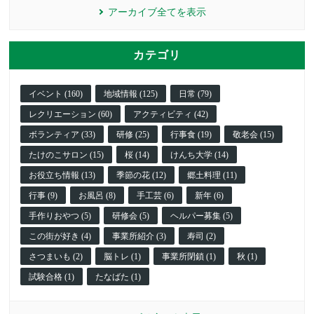
アーカイブ全てを表示
カテゴリ
イベント (160)
地域情報 (125)
日常 (79)
レクリエーション (60)
アクティビティ (42)
ボランティア (33)
研修 (25)
行事食 (19)
敬老会 (15)
たけのこサロン (15)
桜 (14)
けんち大学 (14)
お役立ち情報 (13)
季節の花 (12)
郷土料理 (11)
行事 (9)
お風呂 (8)
手工芸 (6)
新年 (6)
手作りおやつ (5)
研修会 (5)
ヘルパー募集 (5)
この街が好き (4)
事業所紹介 (3)
寿司 (2)
さつまいも (2)
脳トレ (1)
事業所閉鎖 (1)
秋 (1)
試験合格 (1)
たなばた (1)