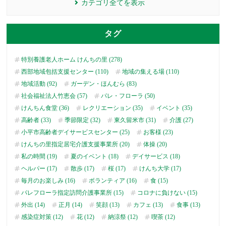
カテゴリ全てを表示
タグ
特別養護老人ホーム けんちの里 (278)
西部地域包括支援センター (110)
地域の集える場 (110)
地域活動 (92)
ガーデン・ほんむら (83)
社会福祉法人竹恵会 (57)
パレ・フローラ (50)
けんちん食堂 (36)
レクリエーション (35)
イベント (35)
高齢者 (33)
季節限定 (32)
東久留米市 (31)
介護 (27)
小平市高齢者デイサービスセンター (25)
お客様 (23)
けんちの里指定居宅介護支援事業所 (20)
体操 (20)
私の時間 (19)
夏のイベント (18)
デイサービス (18)
ヘルパー (17)
散歩 (17)
桜 (17)
けんち大学 (17)
毎月のお楽しみ (16)
ボランティア (16)
食 (15)
パレフローラ指定訪問介護事業所 (15)
コロナに負けない (15)
外出 (14)
正月 (14)
笑顔 (13)
カフェ (13)
食事 (13)
感染症対策 (12)
花 (12)
納涼祭 (12)
喫茶 (12)