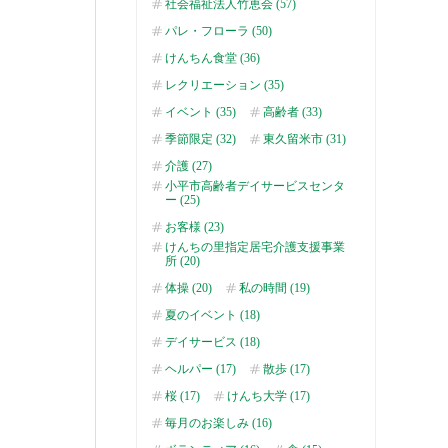
社会福祉法人竹恵会 (57)
パレ・フローラ (50)
けんちん食堂 (36)
レクリエーション (35)
イベント (35)
高齢者 (33)
季節限定 (32)
東久留米市 (31)
介護 (27)
小平市高齢者デイサービスセンタ
ー (25)
お客様 (23)
けんちの里指定居宅介護支援事業
所 (20)
体操 (20)
私の時間 (19)
夏のイベント (18)
デイサービス (18)
ヘルパー (17)
散歩 (17)
桜 (17)
けんち大学 (17)
毎月のお楽しみ (16)