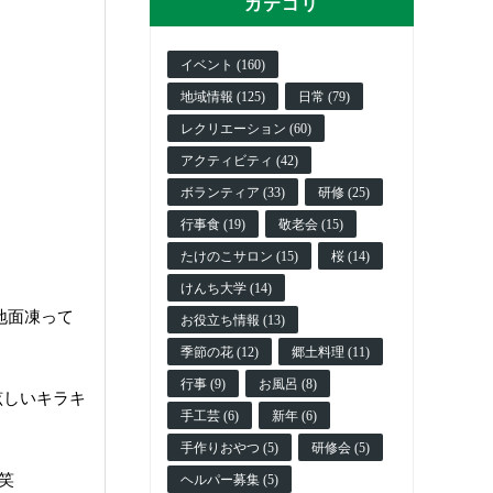
カテゴリ
イベント (160)
地域情報 (125)
日常 (79)
レクリエーション (60)
アクティビティ (42)
ボランティア (33)
研修 (25)
行事食 (19)
敬老会 (15)
たけのこサロン (15)
桜 (14)
けんち大学 (14)
地面凍って
お役立ち情報 (13)
季節の花 (12)
郷土料理 (11)
行事 (9)
お風呂 (8)
眩しいキラキ
手工芸 (6)
新年 (6)
手作りおやつ (5)
研修会 (5)
笑
ヘルパー募集 (5)