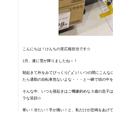
こんにちは！けんちの里広報担当です☆
2月、遂に雪が降りましたね～！
朝起きて外をみてびっくり(ﾟдﾟ)！いつの間にこん
たら通勤の自転車危ないよな・・・と一瞬で頭の中をグ
そんな中、いつも寝起きはご機嫌斜めな３歳の息子
ラな笑顔☆
寒い！冷たい！手が痛い！と、私だけが悲鳴をあげて