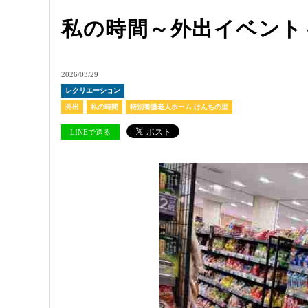
私の時間～外出イベント
2026/03/29
レクリエーション
外出
私の時間
特別養護老人ホーム けんちの里
LINEで送る