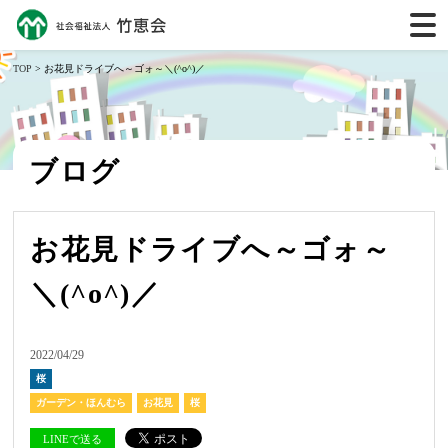
TOP
> お花見ドライブへ～ゴォ～＼(^o^)／
ブログ
お花見ドライブへ～ゴォ～
＼(^o^)／
2022/04/29
桜
ガーデン・ほんむら
お花見
桜
LINEで送る