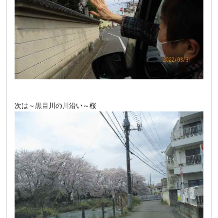
次は～黒目川の川沿い～桜