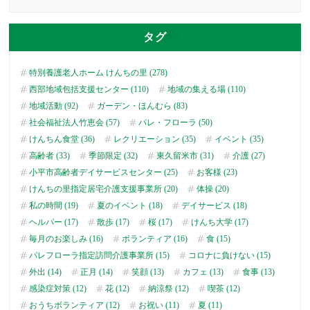
タグ
特別養護老人ホーム けんちの里 (278)
西部地域包括支援センター (110)
地域の集える場 (110)
地域活動 (92)
ガーデン・ほんむら (83)
社会福祉法人竹恵会 (57)
パレ・フローラ (50)
けんちん食堂 (36)
レクリエーション (35)
イベント (35)
高齢者 (33)
季節限定 (32)
東久留米市 (31)
介護 (27)
小平市高齢者デイサービスセンター (25)
お客様 (23)
けんちの里指定居宅介護支援事業所 (20)
体操 (20)
私の時間 (19)
夏のイベント (18)
デイサービス (18)
ヘルパー (17)
散歩 (17)
桜 (17)
けんち大学 (17)
毎月のお楽しみ (16)
ボランティア (16)
食 (15)
パレフローラ指定訪問介護事業所 (15)
コロナに負けない (15)
外出 (14)
正月 (14)
笑顔 (13)
カフェ (13)
食事 (13)
感染症対策 (12)
花 (12)
納涼祭 (12)
喫茶 (12)
おうちボランティア (12)
お祝い (11)
夏 (11)