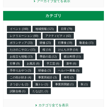
アーカイブ全てを表示
カテゴリ
イベント (160)
地域情報 (125)
日常 (79)
レクリエーション (60)
アクティビティ (42)
ボランティア (33)
研修 (25)
行事食 (19)
敬老会 (15)
たけのこサロン (15)
桜 (14)
けんち大学 (14)
お役立ち情報 (13)
季節の花 (12)
郷土料理 (11)
行事 (9)
お風呂 (8)
手工芸 (6)
新年 (6)
手作りおやつ (5)
研修会 (5)
ヘルパー募集 (5)
この街が好き (4)
事業所紹介 (3)
寿司 (2)
さつまいも (2)
脳トレ (1)
事業所閉鎖 (1)
秋 (1)
試験合格 (1)
たなばた (1)
カテゴリ全てを表示