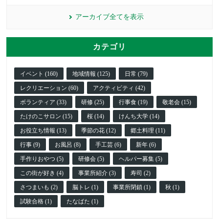
アーカイブ全てを表示
カテゴリ
イベント (160)
地域情報 (125)
日常 (79)
レクリエーション (60)
アクティビティ (42)
ボランティア (33)
研修 (25)
行事食 (19)
敬老会 (15)
たけのこサロン (15)
桜 (14)
けんち大学 (14)
お役立ち情報 (13)
季節の花 (12)
郷土料理 (11)
行事 (9)
お風呂 (8)
手工芸 (6)
新年 (6)
手作りおやつ (5)
研修会 (5)
ヘルパー募集 (5)
この街が好き (4)
事業所紹介 (3)
寿司 (2)
さつまいも (2)
脳トレ (1)
事業所閉鎖 (1)
秋 (1)
試験合格 (1)
たなばた (1)