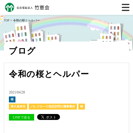
TOP
> 令和の桜とヘルパー
ブログ
令和の桜とヘルパー
2021/04/28
桜
東久留米市
パレフローラ指定訪問介護事業所
桜
LINEで送る