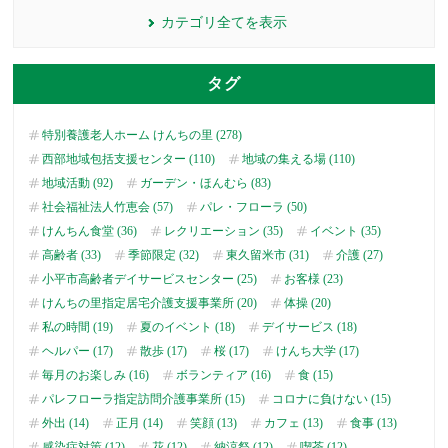
カテゴリ全てを表示
タグ
特別養護老人ホーム けんちの里 (278)
西部地域包括支援センター (110)
地域の集える場 (110)
地域活動 (92)
ガーデン・ほんむら (83)
社会福祉法人竹恵会 (57)
パレ・フローラ (50)
けんちん食堂 (36)
レクリエーション (35)
イベント (35)
高齢者 (33)
季節限定 (32)
東久留米市 (31)
介護 (27)
小平市高齢者デイサービスセンター (25)
お客様 (23)
けんちの里指定居宅介護支援事業所 (20)
体操 (20)
私の時間 (19)
夏のイベント (18)
デイサービス (18)
ヘルパー (17)
散歩 (17)
桜 (17)
けんち大学 (17)
毎月のお楽しみ (16)
ボランティア (16)
食 (15)
パレフローラ指定訪問介護事業所 (15)
コロナに負けない (15)
外出 (14)
正月 (14)
笑顔 (13)
カフェ (13)
食事 (13)
感染症対策 (12)
花 (12)
納涼祭 (12)
喫茶 (12)