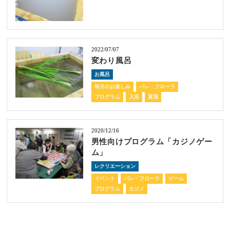
2022/07/07
変わり風呂
お風呂
毎月のお楽しみ
パレ・フローラ
プログラム
入浴
菖蒲
2020/12/16
男性向けプログラム「カジノゲー
ム」
レクリエーション
イベント
パレ・フローラ
ゲーム
プログラム
カジノ