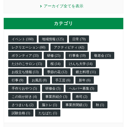
アーカイブ全てを表示
カテゴリ
イベント (160)
地域情報 (125)
日常 (79)
レクリエーション (60)
アクティビティ (42)
ボランティア (33)
研修 (25)
行事食 (19)
敬老会 (15)
たけのこサロン (15)
桜 (14)
けんち大学 (14)
お役立ち情報 (13)
季節の花 (12)
郷土料理 (11)
行事 (9)
お風呂 (8)
手工芸 (6)
新年 (6)
手作りおやつ (5)
研修会 (5)
ヘルパー募集 (5)
この街が好き (4)
事業所紹介 (3)
寿司 (2)
さつまいも (2)
脳トレ (1)
事業所閉鎖 (1)
秋 (1)
試験合格 (1)
たなばた (1)