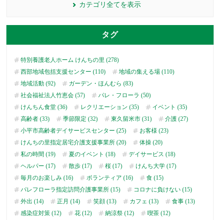
カテゴリ全てを表示
タグ
特別養護老人ホーム けんちの里 (278)
西部地域包括支援センター (110)
地域の集える場 (110)
地域活動 (92)
ガーデン・ほんむら (83)
社会福祉法人竹恵会 (57)
パレ・フローラ (50)
けんちん食堂 (36)
レクリエーション (35)
イベント (35)
高齢者 (33)
季節限定 (32)
東久留米市 (31)
介護 (27)
小平市高齢者デイサービスセンター (25)
お客様 (23)
けんちの里指定居宅介護支援事業所 (20)
体操 (20)
私の時間 (19)
夏のイベント (18)
デイサービス (18)
ヘルパー (17)
散歩 (17)
桜 (17)
けんち大学 (17)
毎月のお楽しみ (16)
ボランティア (16)
食 (15)
パレフローラ指定訪問介護事業所 (15)
コロナに負けない (15)
外出 (14)
正月 (14)
笑顔 (13)
カフェ (13)
食事 (13)
感染症対策 (12)
花 (12)
納涼祭 (12)
喫茶 (12)