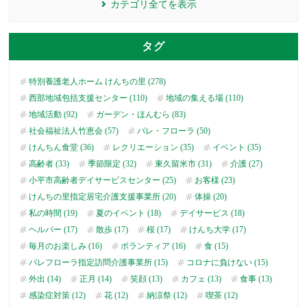
カテゴリ全てを表示
タグ
特別養護老人ホーム けんちの里 (278)
西部地域包括支援センター (110)
地域の集える場 (110)
地域活動 (92)
ガーデン・ほんむら (83)
社会福祉法人竹恵会 (57)
パレ・フローラ (50)
けんちん食堂 (36)
レクリエーション (35)
イベント (35)
高齢者 (33)
季節限定 (32)
東久留米市 (31)
介護 (27)
小平市高齢者デイサービスセンター (25)
お客様 (23)
けんちの里指定居宅介護支援事業所 (20)
体操 (20)
私の時間 (19)
夏のイベント (18)
デイサービス (18)
ヘルパー (17)
散歩 (17)
桜 (17)
けんち大学 (17)
毎月のお楽しみ (16)
ボランティア (16)
食 (15)
パレフローラ指定訪問介護事業所 (15)
コロナに負けない (15)
外出 (14)
正月 (14)
笑顔 (13)
カフェ (13)
食事 (13)
感染症対策 (12)
花 (12)
納涼祭 (12)
喫茶 (12)