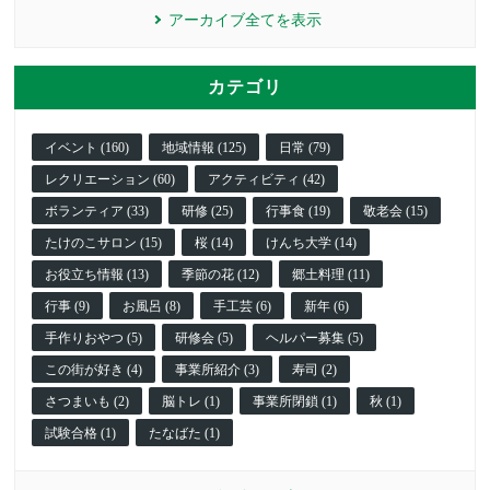
アーカイブ全てを表示
カテゴリ
イベント (160)
地域情報 (125)
日常 (79)
レクリエーション (60)
アクティビティ (42)
ボランティア (33)
研修 (25)
行事食 (19)
敬老会 (15)
たけのこサロン (15)
桜 (14)
けんち大学 (14)
お役立ち情報 (13)
季節の花 (12)
郷土料理 (11)
行事 (9)
お風呂 (8)
手工芸 (6)
新年 (6)
手作りおやつ (5)
研修会 (5)
ヘルパー募集 (5)
この街が好き (4)
事業所紹介 (3)
寿司 (2)
さつまいも (2)
脳トレ (1)
事業所閉鎖 (1)
秋 (1)
試験合格 (1)
たなばた (1)