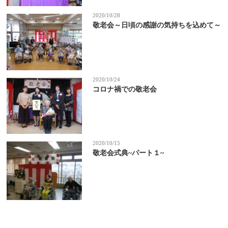
2020/10/28
敬老会～日頃の感謝の気持ちを込めて～
2020/10/24
コロナ禍での敬老会
2020/10/15
敬老会式典~パート１~