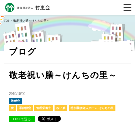
TOP
> 敬老祝い膳～けんちの里～
ブログ
敬老祝い膳～けんちの里～
2019/10/09
敬老会
食
季節限定
管理栄養士
祝い膳
特別養護老人ホーム けんちの里
LINEで送る