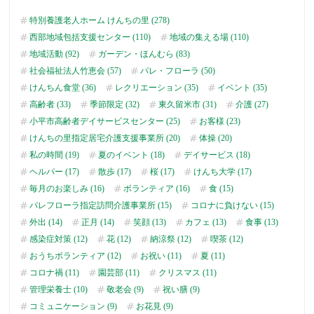
特別養護老人ホーム けんちの里 (278)
西部地域包括支援センター (110)
地域の集える場 (110)
地域活動 (92)
ガーデン・ほんむら (83)
社会福祉法人竹恵会 (57)
パレ・フローラ (50)
けんちん食堂 (36)
レクリエーション (35)
イベント (35)
高齢者 (33)
季節限定 (32)
東久留米市 (31)
介護 (27)
小平市高齢者デイサービスセンター (25)
お客様 (23)
けんちの里指定居宅介護支援事業所 (20)
体操 (20)
私の時間 (19)
夏のイベント (18)
デイサービス (18)
ヘルパー (17)
散歩 (17)
桜 (17)
けんち大学 (17)
毎月のお楽しみ (16)
ボランティア (16)
食 (15)
パレフローラ指定訪問介護事業所 (15)
コロナに負けない (15)
外出 (14)
正月 (14)
笑顔 (13)
カフェ (13)
食事 (13)
感染症対策 (12)
花 (12)
納涼祭 (12)
喫茶 (12)
おうちボランティア (12)
お祝い (11)
夏 (11)
コロナ禍 (11)
園芸部 (11)
クリスマス (11)
管理栄養士 (10)
敬老会 (9)
祝い膳 (9)
コミュニケーション (9)
お花見 (9)