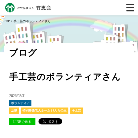
TOP
> 手工芸のボランティアさん
ブログ
手工芸のボランティアさん
2026/03/31
ボランティア
活動
特別養護老人ホーム けんちの里
手工芸
LINEで送る