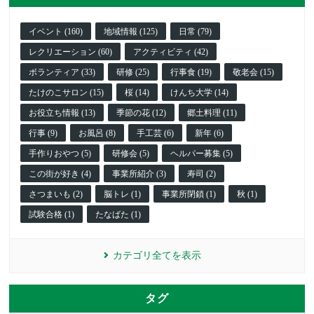
イベント (160)
地域情報 (125)
日常 (79)
レクリエーション (60)
アクティビティ (42)
ボランティア (33)
研修 (25)
行事食 (19)
敬老会 (15)
たけのこサロン (15)
桜 (14)
けんち大学 (14)
お役立ち情報 (13)
季節の花 (12)
郷土料理 (11)
行事 (9)
お風呂 (8)
手工芸 (6)
新年 (6)
手作りおやつ (5)
研修会 (5)
ヘルパー募集 (5)
この街が好き (4)
事業所紹介 (3)
寿司 (2)
さつまいも (2)
脳トレ (1)
事業所閉鎖 (1)
秋 (1)
試験合格 (1)
たなばた (1)
カテゴリ全てを表示
タグ